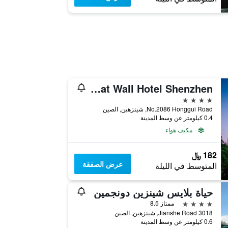
Great Wall Hotel Shenzhen
4 نجوم
No.2086 Honggui Road, شينزهين, الصين
0.4 كيلومتر عن وسط المدينة
مكيف هواء
182 ﷼
عرض الصفقة
المتوسط في الليلة
حياة بلايس شينزين دونجمين
4 نجوم
ممتاز 8.5
3018 Jianshe Road, شينزهين, الصين
0.6 كيلومتر عن وسط المدينة