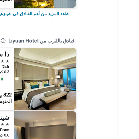
شاهد المزيد من أهم الفنادق في شينزه
فنادق بالقرب من Liyuan Hotel
ذا 
5 نجوم
0.3 كيلومتر عن وسط المدينة
822 ﷼
المتوس
شينز
3 نجوم
fang Road
0.6 كيلومتر عن وسط المدينة