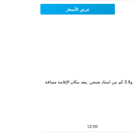
عرض الأسعار
يتميز مكان إقامة "Liyuan Hotel" بمطعم ويقع في شنجن في قوانغدونغ على بُعد 1.9 كم من محطة قطارات شنتشن لوهو و3.9 كم من استاد شنجن. يبعد مكان الإقامة مسافة
12:00