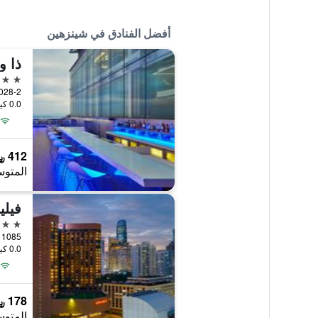
أفضل الفنادق في شينزهين
ذا و
5 نجوم
0.0 كيلومتر عن وسط المدينة
412 ﷼
المتوس
فيلي
5 نجوم
1085 Heping Road, شينزهين, الصين
0.0 كيلومتر عن وسط المدينة
178 ﷼
المتوس