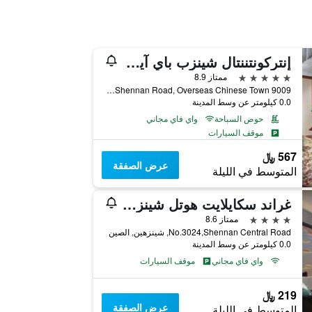
إنتركونتننتال شينزب باي آيتش جي
5 نجوم
ممتاز 8.9
9009 Shennan Road, Overseas Chinese Town, شينزهين, الصين
0.0 كيلومتر عن وسط المدينة
حوض السباحة
واي فاي مجاني
موقف السيارات
567 ﷼
عرض الصفقة
المتوسط في الليلة
غراند سكايلايت هوتل شينزين
4 نجوم
ممتاز 8.6
No.3024,Shennan Central Road, شينزهين, الصين
0.0 كيلومتر عن وسط المدينة
واي فاي مجاني
موقف السيارات
219 ﷼
عرض الصفقة
المتوسط في الليلة