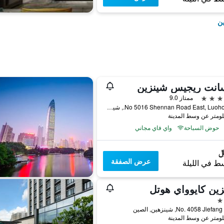
ين
سانت ريجيس شينزين
ممتاز 9.0
No 5016 Shennan Road East, Luoho Distr., شينزهين, الصين
حوض السباحة
واي فاي مجاني
عرض الصفقة
ط في الليلة
ين كايوواي هوتل
No. 4058 Jie, شينزهين, الصين