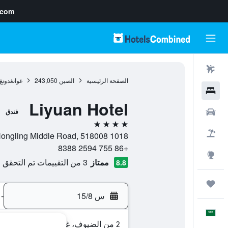
.com
رحلات طيران
الصفحة الرئيسية
الصين
243,050
غوانغدونغ
فنادق
Liyuan Hotel
سيارات
فندق
4 نجوم
حزم العروض
1018 Hongling Middle Road, 518008, شينزهين, غوانغدونغ, الصين
+86 755 2594 8388
استكشاف
ممتاز
3 من التقييمات تم التحقق منها
8.8
رحلات
س 15/8
-
العَرَبِيَّة
2 من الضيوف، غرفة واحدة