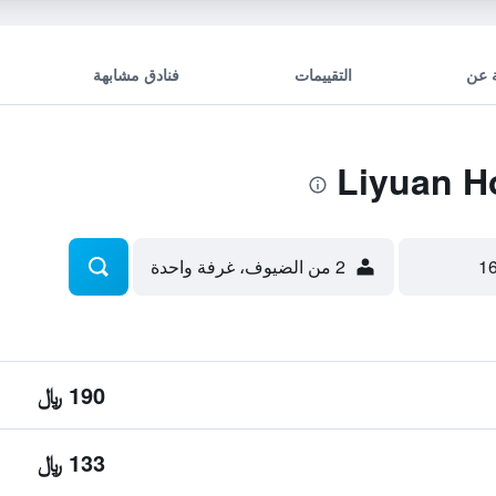
 عن
التقييمات
فنادق مشابهة
2 من الضيوف، غرفة واحدة
190 ﷼
133 ﷼