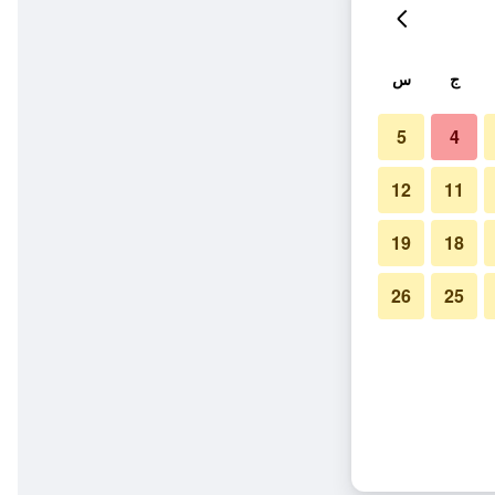
ج
س
5
4
12
11
19
18
26
25