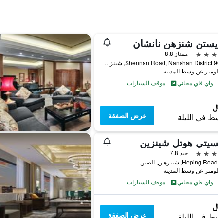
يستن شنزهن نانشان
ممتاز 8.8
9028-2 Shennan Road, Nanshan District, شينزهين, الصين
واي فاي مجاني
موقف السيارات
عرض الصفقة
ط في الليلة
سيتي هوتل شينزين
جيد 7.8
واي فاي مجاني
موقف السيارات
عرض الصفقة
ط في الليلة