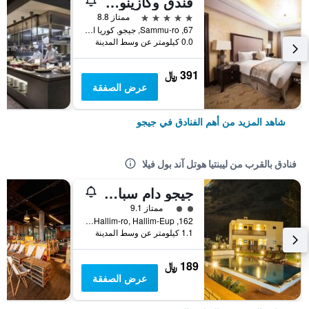
فندق وكازينو جيجو صن
5 نجوم
ممتاز 8.8
67, Sammu-ro, جيجو, كوريا الجنوبية
0.0 كيلومتر عن وسط المدينة
391 ﷼
عرض الصفقة
شاهد المزيد من أهم الفنادق في جيجو
فنادق بالقرب من ليبنتيا هوتل آند بول فيلا
جيجو دام سبافيل
تقييم فئة 2
ممتاز 9.1
162, Hallim-ro, Hallim-Eup, جيجو, كوريا الجنوبية
1.1 كيلومتر عن وسط المدينة
189 ﷼
عرض الصفقة