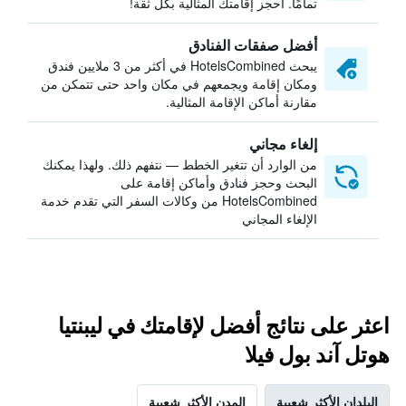
تمامًا. احجز إقامتك المثالية بكل ثقة!
أفضل صفقات الفنادق
يبحث HotelsCombined في أكثر من 3 ملايين فندق
ومكان إقامة ويجمعهم في مكان واحد حتى تتمكن من
مقارنة أماكن الإقامة المثالية.
إلغاء مجاني
من الوارد أن تتغير الخطط — نتفهم ذلك. ولهذا يمكنك
البحث وحجز فنادق وأماكن إقامة على
HotelsCombined من وكالات السفر التي تقدم خدمة
الإلغاء المجاني
اعثر على نتائج أفضل لإقامتك في ليبنتيا
هوتل آند بول فيلا
البلدان الأكثر شعبية
المدن الأكثر شعبية