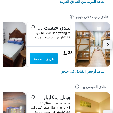
شاهد المزيد من الفنادق القريبة
فنادق رخيصة في جيجو
ليندن جيست هاوس
6F, 278 Seogwang-ro, جيجو, كوريا الجنوبية
1.2 كيلومتر عن وسط المدينة
33 ﷼
عرض الصفقة
شاهد أرخص الفنادق في جيجو
الفنادق الموصى بها
هوتل سكايبارك جيجو 1
4 نجوم
ممتاز 8.4
48, Sammu-ro, جيجو, كوريا الجنوبية
3.6 كيلومتر عن وسط المدينة