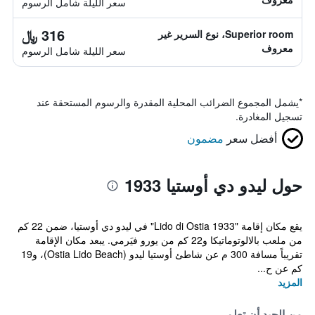
سعر الليلة شامل الرسوم
316 ﷼
Superior room، نوع السرير غير
معروف
سعر الليلة شامل الرسوم
*
يشمل المجموع الضرائب المحلية المقدرة والرسوم المستحقة عند
تسجيل المغادرة.
أفضل سعر
مضمون
حول ليدو دي أوستيا 1933
يقع مكان إقامة "Lido di Ostia 1933" في ليدو دي أوستيا، ضمن 22 كم
من ملعب بالالوتوماتيكا و22 كم من يورو فيَرمي. يبعد مكان الإقامة
تقريباً مسافة 300 م عن شاطئ أوستيا ليدو (Ostia Lido Beach)، و19
كم عن ح...
المزيد
من الجيد أن تعلم