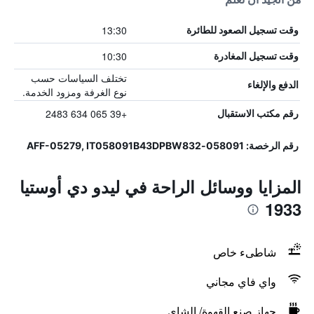
13:30
وقت تسجيل الصعود للطائرة
10:30
وقت تسجيل المغادرة
تختلف السياسات حسب
الدفع والإلغاء
نوع الغرفة ومزود الخدمة.
+39 065 634 2483
رقم مكتب الاستقبال
رقم الرخصة: 058091-AFF-05279, IT058091B43DPBW832
المزايا ووسائل الراحة في ليدو دي أوستيا
1933
شاطىء خاص
واي فاي مجاني
جهاز صنع القهوة/ الشاي