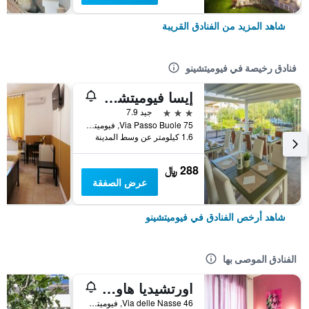
شاهد المزيد من الفنادق القريبة
فنادق رخيصة في فيوميتشينو
إيسا فيوميتشينو أيربورت ريزيدنس
3 نجوم
جيد 7.9
Via Passo Buole 75, فيوميتشينو, مقاطعة روما, إيطاليا
1.6 كيلومتر عن وسط المدينة
288 ﷼
عرض الصفقة
شاهد أرخص الفنادق في فيوميتشينو
الفنادق الموصى بها
اورتشيديا هاوس فيوميتشينو تو
Via delle Nasse 46, فيوميتشينو, مقاطعة روما, إيطاليا