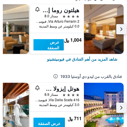
هيلتون روما إيربورت
4 نجوم
ممتاز 8.0
Via Arturo Ferrarin 2, فيوميتشينو, مقاطعة روما, إيطاليا
0.0 كيلومتر عن وسط المدينة
1,004 ﷼
عرض
الصفقة
شاهد المزيد من أهم الفنادق في فيوميتشينو
فنادق بالقرب من ليدو دي أوستيا 1933
هوتل إيزولا ساكرا روما أيربورت
4 نجوم
ممتاز 8.9
Via Della Scafa 416, فيوميتشينو, مقاطعة روما, إيطاليا
3.0 كيلومتر عن وسط المدينة
711 ﷼
عرض الصفقة