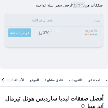
صفقات من
370 ﷼
/
أرخص سعر الليلة الواحدة
مزود
الإجمالي في الليلة
370 ﷼
عرض الصفقة
لمحة عن
التقييمات
فنادق مشابهة
الموقع
الأسئلة الشائعة
أفضل صفقات ليديا سارديس هوتل ثيرمال
آند سبا