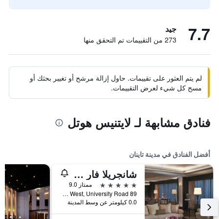
7.7
جيد
273 من التقييمات تم التحقق منها
لم يتم العثور على تقييمات. حاول إزالة مرشح أو تغيير بحثك أو
مسح كل شيء لعرض التقييمات.
فنادق مشابهة لـ لايتنيس هوتل
أفضل الفنادق في مدينة تاينان
شانجريلا فار إيسترن تاينان
5 نجوم
ممتاز 9.0
89 Section West, University Road, مدينة تاينان, تايوان
0.0 كيلومتر عن وسط المدينة