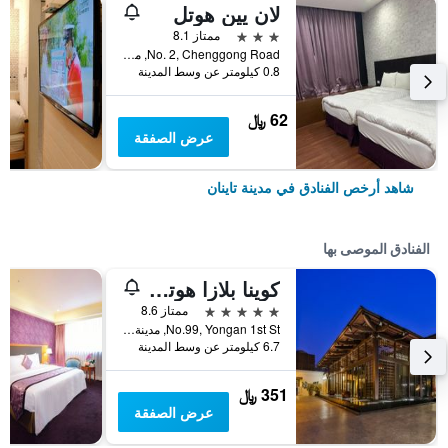
لان يين هوتل
3 نجوم
ممتاز 8.1
No. 2, Chenggong Road, مدينة تاينان, تايوان
0.8 كيلومتر عن وسط المدينة
62 ﷼
عرض الصفقة
شاهد أرخص الفنادق في مدينة تاينان
الفنادق الموصى بها
كوينا بلازا هوتل تاينان
5 نجوم
ممتاز 8.6
No.99, Yongan 1st St, مدينة تاينان, تايوان
6.7 كيلومتر عن وسط المدينة
351 ﷼
عرض الصفقة