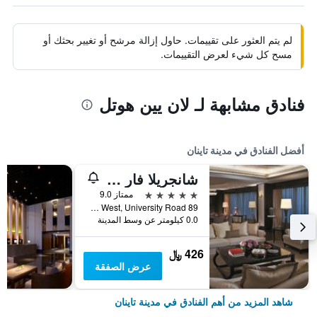
لم يتم العثور على تقييمات. حاول إزالة مرشح أو تغيير بحثك أو
مسح كل شيء لعرض التقييمات.
فنادق مشابهة لـ لان يين هوتل
أفضل الفنادق في مدينة تاينان
شانجريلا فار إيسترن تاينان
5 نجوم
ممتاز 9.0
89 Section West, University Road, مدينة تاينان, تايوان
0.0 كيلومتر عن وسط المدينة
426 ﷼
عرض الصفقة
شاهد المزيد من أهم الفنادق في مدينة تاينان