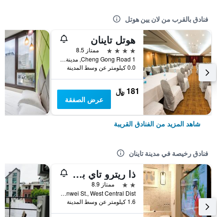
فنادق بالقرب من لان يين هوتل
هوتل تاينان
4 نجوم
ممتاز 8.5
1 Cheng Gong Road, مدينة تاينان, تايوان
0.0 كيلومتر عن وسط المدينة
181 ﷼
عرض الصفقة
شاهد المزيد من الفنادق القريبة
فنادق رخيصة في مدينة تاينان
ذا ريترو تاي بان 2
2 نجمتين
ممتاز 8.9
No.50, Junwei St., West Central Dist, مدينة تاينان, تايوان
1.6 كيلومتر عن وسط المدينة