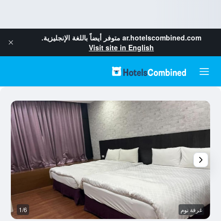
ar.hotelscombined.com
متوفر أيضاً باللغة الإنجليزية.
Visit site in English
غرفة نوم
1/6
غر