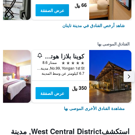
66 ﷼
عرض الصفقة
شاهد أرخص الفنادق في مدينة تاينان
الفنادق الموصى بها
كوينا بلازا هوتل تاينان
5 نجوم
ممتاز 8.6
No.99, Yongan 1st St, مدينة تاينان, تايوان
6.7 كيلومتر عن وسط المدينة
350 ﷼
عرض الصفقة
مشاهدة الفنادق الأخرى الموصى بها
استكشفWest Central District, مدينة