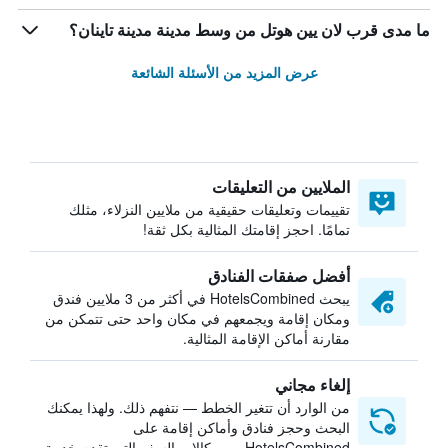
ما مدى قرب لان يين هوتل من وسط مدينة مدينة تاينان؟
عرض المزيد من الأسئلة الشائعة
الملايين من التعليقات
تقييمات وتعليقات حقيقية من ملايين النزلاء، مثلك
تمامًا. احجز إقامتك المثالية بكل ثقة!
أفضل صفقات الفنادق
يبحث HotelsCombined في أكثر من 3 ملايين فندق
ومكان إقامة ويجمعهم في مكان واحد حتى تتمكن من
مقارنة أماكن الإقامة المثالية.
إلغاء مجاني
من الوارد أن تتغير الخطط — نتفهم ذلك. ولهذا يمكنك
البحث وحجز فنادق وأماكن إقامة على
HotelsCombined من وكالات السفر التي تقدم خدمة