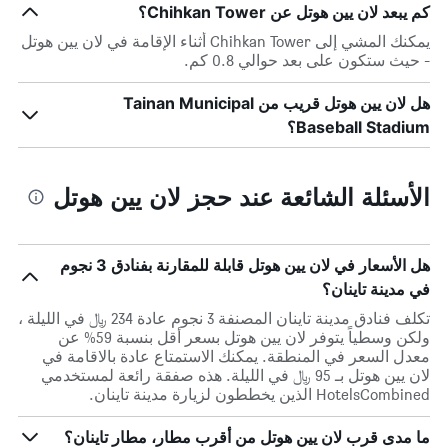
كم يبعد لان يين هوتل عن Chihkan Tower؟
يمكنك المشي إلى Chihkan Tower أثناء الإقامة في لان يين هوتل
- حيث ستكون على بعد حوالي 0.8 كم.
هل لان يين هوتل قريب من Tainan Municipal
Baseball Stadium؟
الأسئلة الشائعة عند حجز لان يين هوتل
هل الأسعار في لان يين هوتل قابلة للمقارنة بفنادق 3 نجوم
في مدينة تاينان؟
تكلف فنادق مدينة تاينان المصنفة 3 نجوم عادة 234 ﷼ في الليلة ،
ولكن وسطياً يتوفر لان يين هوتل بسعر أقل بنسبة 59% عن
معدل السعر في المنطقة. يمكنك الاستمتاع عادة بالاقامة في
لان يين هوتل بـ 95 ﷼ في الليلة. هذه صفقة رائعة لمستخدمي
HotelsCombined الذين يخططون لزيارة مدينة تاينان.
ما مدى قرب لان يين هوتل من أقرب مطار، مطار تاينان؟