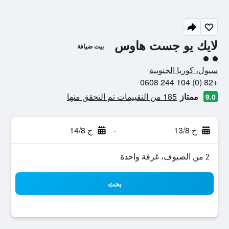
لايك يو جست هاوس
بيت ضيافة
تقييم فئة 2
سيول، كوريا الجنوبية
+82 (0) 104 244 0608
ممتاز
185 من التقييمات تم التحقق منها
9.0
خ 13/8
-
ج 14/8
2 من الضيوف، غرفة واحدة
بحث