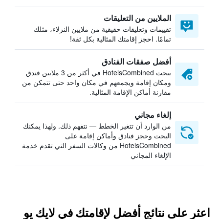
الملايين من التعليقات
تقييمات وتعليقات حقيقية من ملايين النزلاء، مثلك
تمامًا. احجز إقامتك المثالية بكل ثقة!
أفضل صفقات الفنادق
يبحث HotelsCombined في أكثر من 3 ملايين فندق
ومكان إقامة ويجمعهم في مكان واحد حتى تتمكن من
مقارنة أماكن الإقامة المثالية.
إلغاء مجاني
من الوارد أن تتغير الخطط — نتفهم ذلك. ولهذا يمكنك
البحث وحجز فنادق وأماكن إقامة على
HotelsCombined من وكالات السفر التي تقدم خدمة
الإلغاء المجاني
اعثر على نتائج أفضل لإقامتك في لايك يو