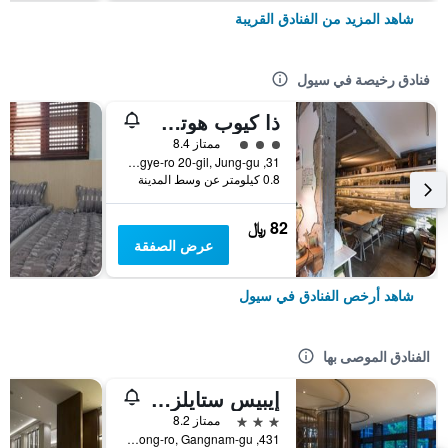
شاهد المزيد من الفنادق القريبة
فنادق رخيصة في سيول
ذا كيوب هوتل - دار ضيافة
تقييم فئة 3
ممتاز 8.4
31, Toegye-ro 20-gil, Jung-gu, سيول, كوريا الجنوبية
0.8 كيلومتر عن وسط المدينة
82 ﷼
عرض الصفقة
شاهد أرخص الفنادق في سيول
الفنادق الموصى بها
إيبيس ستايلز أمباسادور سيول غانغنام
3 نجوم
ممتاز 8.2
431, Samseong-ro, Gangnam-gu, سيول, كوريا الجنوبية