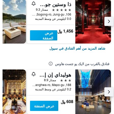
ذا وستين جوسون سول
5 نجوم
ممتاز 9.3
106, Sogong-ro, Jung-gu, سيول, كوريا الجنوبية
0.0 كيلومتر عن وسط المدينة
1,456 ﷼
عرض
الصفقة
شاهد المزيد من أهم الفنادق في سيول
فنادق بالقرب من لايك يو جست هاوس
هوليداي إن إكسبرس سول هونجداي باي آيتش جي
3 نجوم
ممتاز 8.9
188, Yanghwa-ro, Mapo-gu, سيول, كوريا الجنوبية
0.2 كيلومتر عن وسط المدينة
608 ﷼
عرض الصفقة