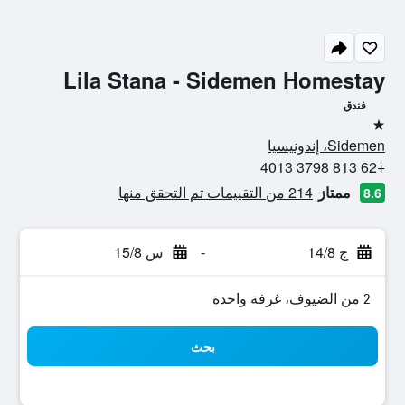
Lila Stana - Sidemen Homestay
فندق
نجمة واحدة
Sidemen، إندونيسيا
+62 813 3798 4013
ممتاز
214 من التقييمات تم التحقق منها
8.6
ج 14/8
-
س 15/8
2 من الضيوف، غرفة واحدة
بحث