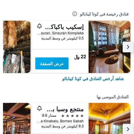
فنادق رخيصة في كوتا كينابالو
إسكيب باكباكرز كاي كي
Unit Lot 8 Block J, 3rd Floor, Jalan Sinsuran, Sinsuran Kompleks, كوتا كينابالو, ماليزيا
0.5 كيلومتر عن وسط المدينة
22 ﷼
عرض الصفقة
شاهد أرخص الفنادق في كوتا كينابالو
الفنادق الموصى بها
منتجع وسبا بونغا رايا آيلاند
5 نجوم
ممتاز 8.8
Polish Bay Gaya Island Po Box 22036, 88778 Luyang Kota Kinabalu, Borneo Sabah, كوتا كينابالو, ماليزيا
8.3 كيلومتر عن وسط المدينة