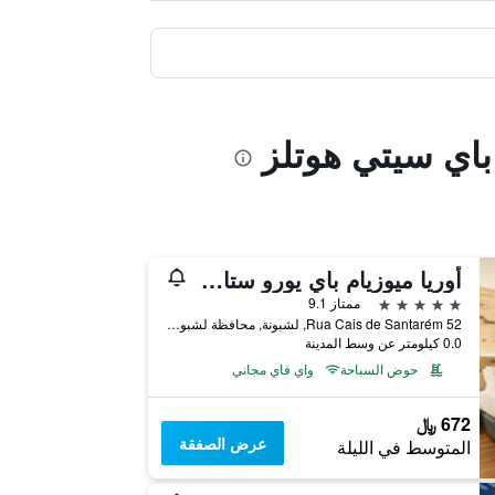
باي سيتي هوتلز
أوريا ميوزيام باي يورو ستارز هوتل كامباني
5 نجوم
ممتاز 9.1
Rua Cais de Santarém 52, لشبونة, محافظة لشبونة, البرتغال
0.0 كيلومتر عن وسط المدينة
حوض السباحة
واي فاي مجاني
672 ﷼
عرض الصفقة
المتوسط في الليلة