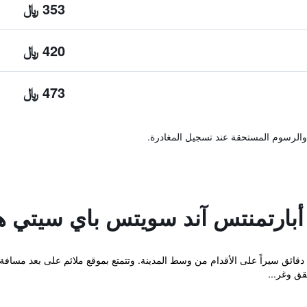
353 ﷼
420 ﷼
473 ﷼
والرسوم المستحقة عند تسجيل المغادرة.
بارتمنتس آند سويتس باي سيتي ه
تبعد شقق وأجنحة لشبونة سيتي مسافة 10 دقائق سيراً على الأقدام من وسط المدينة. وتتمتع بموقع ملا
قق وغر...