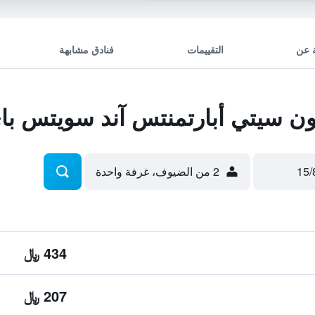
 عن
التقييمات
فنادق مشابهة
ن سيتي أبارتمنتس آند سويتس با
2 من الضيوف، غرفة واحدة
434 ﷼
207 ﷼