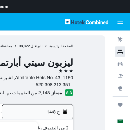
.com
رحلات طيران
الصفحة الرئيسية
البرتغال
98,822
محافظة 
فنادق
ليزبون سيتي أبارت
سيارات
3 نجوم
حزم العروض
Almirante Reis No. 43, 1150, لشبونة, محافظة لشبونة, البرتغال
+351 213 308 520
استكشاف
ممتاز
2,148 من التقييمات تم التحقق منها
8.3
رحلات
ج 14/8
-
العَرَبِيَّة
2 من الضيوف، غرفة واحدة