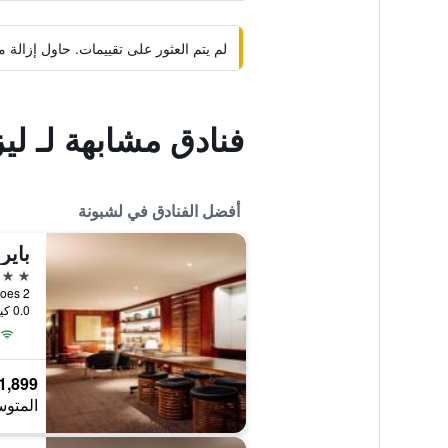
لم يتم العثور على تقييمات. حاول إزال
فنادق مشابهة لـ ل
أفضل الفنادق في لشبونة
باير
5 نجوم
0.0 كيلومتر عن وسط المدينة
1,899 ﷼
المتوس