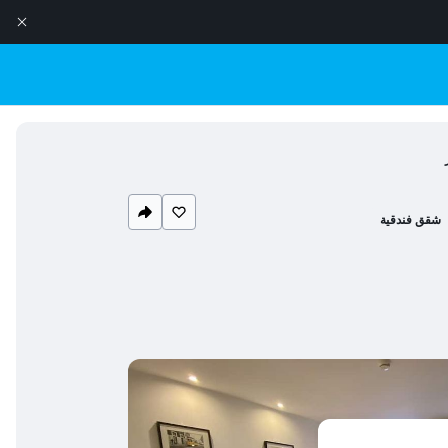
شقق فندقية