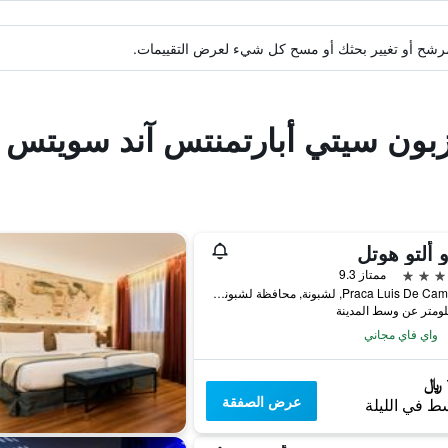
ة مرشح أو تغيير بحثك أو مسح كل شيء لعرض التقييمات.
يزبون سيتي أبارتمنتس آند سويتس 
و ألتو هوتل
ممتاز 9.3
Praca Luis De Camoes 2, لشبونة, محافظة لشبونة, البرتغال
واي فاي مجاني
عرض الصفقة
ط في الليلة