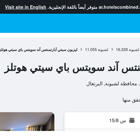
ar.hotelscombined
متوفر أيضاً باللغة الإنجليزية.
Visit site in English
لشبونة
16,328
لشبونة
11,055
ليزبون سيتي أبارتمنتس آند سويتس باي سيتي هوتلز
منتس آند سويتس باي سيتي هوتلز
س 15/8