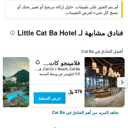
لم يتم العثور على تقييمات. حاول إزالة مرشح أو تغيير بحثك أو
مسح كل شيء لعرض التقييمات.
فنادق مشابهة لـ Little Cat Ba Hotel
أفضل الفنادق في Cat Ba
فلامينجو كات با ريزورت - مانيدج د باي فلامينجو هوتلز آند ريزورتس
Cat Co 1 Beach, Cat Ba, فيتنام
0.0 كيلومتر عن وسط المدينة
376 ﷼
عرض الصفقة
شاهد المزيد من أهم الفنادق في Cat Ba