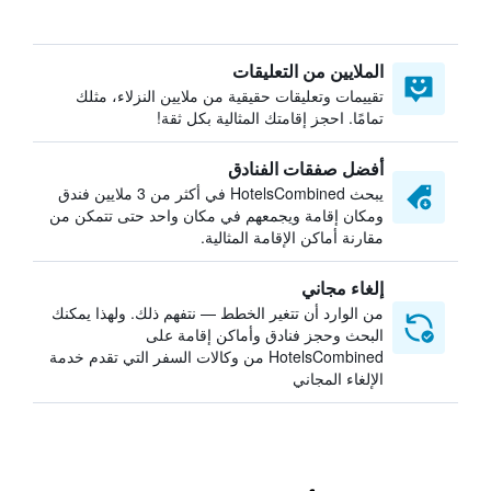
الملايين من التعليقات
تقييمات وتعليقات حقيقية من ملايين النزلاء، مثلك
تمامًا. احجز إقامتك المثالية بكل ثقة!
أفضل صفقات الفنادق
يبحث HotelsCombined في أكثر من 3 ملايين فندق
ومكان إقامة ويجمعهم في مكان واحد حتى تتمكن من
مقارنة أماكن الإقامة المثالية.
إلغاء مجاني
من الوارد أن تتغير الخطط — نتفهم ذلك. ولهذا يمكنك
البحث وحجز فنادق وأماكن إقامة على
HotelsCombined من وكالات السفر التي تقدم خدمة
الإلغاء المجاني