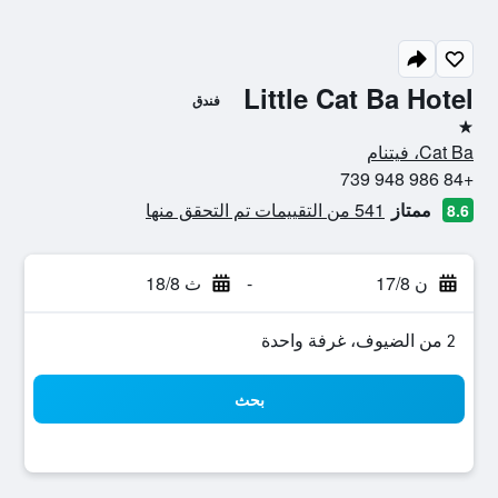
Little Cat Ba Hotel
فندق
نجمة واحدة
Cat Ba، فيتنام
+84 986 948 739
ممتاز
541 من التقييمات تم التحقق منها
8.6
ن 17/8
-
ث 18/8
2 من الضيوف، غرفة واحدة
بحث