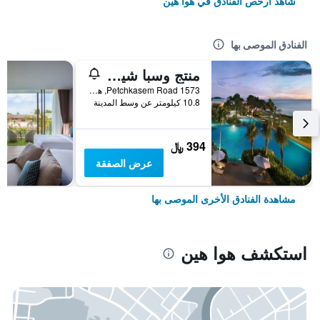
شاهد أرخص الفنادق في هوا هين
الفنادق الموصى بها
منتج وسبا شيراتون هوا هين
1573 Petchkasem Road, هوا هين, تايلاند
10.8 كيلومتر عن وسط المدينة
394 ﷼
عرض الصفقة
مشاهدة الفنادق الأخرى الموصى بها
استكشف هوا هين