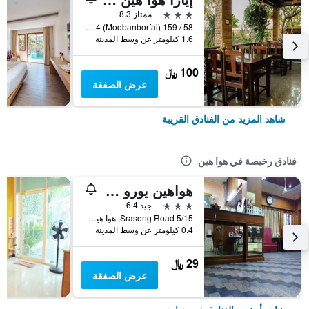
3 نجوم
ممتاز 8.3
58 / 159 Soi 4 (Moobanborfai), هوا هين, تايلاند
1.6 كيلومتر عن وسط المدينة
100 ﷼
عرض الصفقة
شاهد المزيد من الفنادق القريبة
فنادق رخيصة في هوا هين
هواهين يورو سيتي هوتل
3 نجوم
جيد 6.4
5/15 Srasong Road, هوا هين, تايلاند
0.4 كيلومتر عن وسط المدينة
29 ﷼
عرض الصفقة