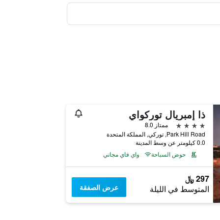
ذا إمبريال توركواي
4 نجوم
ممتاز 8.0
Park Hill Road, توركي, المملكة المتحدة
0.0 كيلومتر عن وسط المدينة
حوض السباحة
واي فاي مجاني
297 ﷼
عرض الصفقة
المتوسط في الليلة