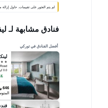
لم يتم العثور على تقييمات. حاول إزال
فنادق مشابهة لـ لي
أفضل الفنادق في توركي
4 نجوم
Meadfoot Road
0.0 كيلومتر عن وسط المدينة
646 ﷼
المتوس
فندق rand