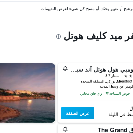
ة مرشح أو تغيير بحثك أو مسح كل شيء لعرض التقييمات.
فر ميد كليف هوتل
لينكومبي هول هوتل آند سبا - جست فور أدلتس
ممتاز 8.7
, توركي, المملكة المتحدة
حوض السباحة
واي فاي مجاني
عرض الصفقة
ط في الليلة
The G