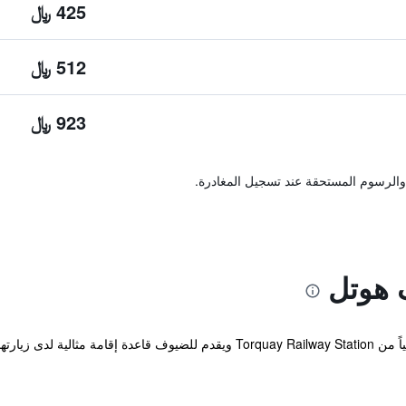
425 ﷼
512 ﷼
923 ﷼
والرسوم المستحقة عند تسجيل المغادرة.
 هوتل
يقع الفندق ضمن مسافة عشرين دقيقة مشياً من Torquay Railway Station ويقدم للض