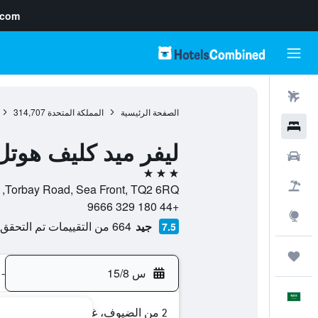
.com
رحلات طيران
الصفحة الرئيسية
المملكة المتحدة
314,707
فنادق
ليفر ميد كليف هوتل
سيارات
3 نجوم
حزم العروض
Torbay Road, Sea Front, TQ2 6RQ, توركي, إنجلترا, المملكة المتحدة
+44 180 329 9666
استكشاف
جيد
664 من التقييمات تم التحقق منها
7.5
رحلات
س 15/8
-
العَرَبِيَّة
2 من الضيوف، غرفة واحدة