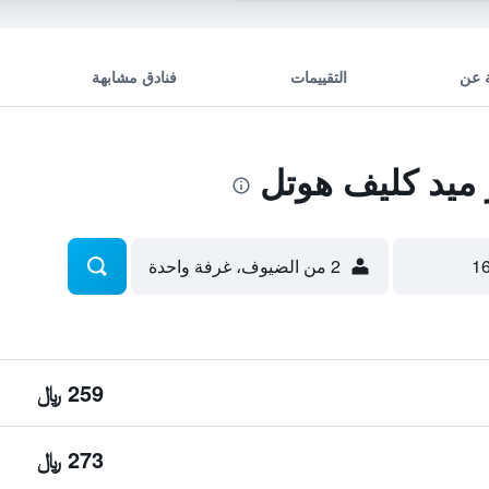
 عن
التقييمات
فنادق مشابهة
ميد كليف هوتل
2 من الضيوف، غرفة واحدة
259 ﷼
273 ﷼