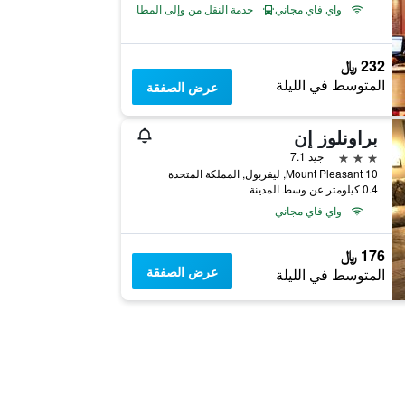
واي فاي مجاني
خدمة النقل من وإلى المطار
232 ﷼
المتوسط في الليلة
عرض الصفقة
براونلوز إن
3 نجوم
جيد 7.1
10 Mount Pleasant, ليفربول, المملكة المتحدة
0.4 كيلومتر عن وسط المدينة
واي فاي مجاني
176 ﷼
عرض الصفقة
المتوسط في الليلة