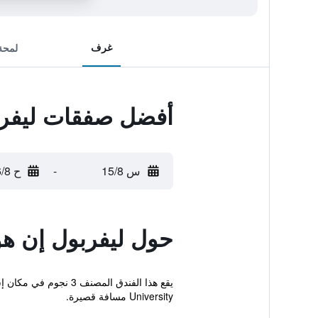
غرف
لمحة
أفضل صفقات ليفرب
س 15/8
-
ح 16/8
حول ليفربول إن ه
University مسافة قصيرة.