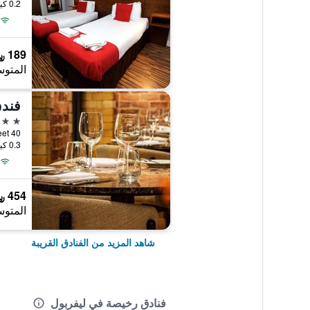
0.2 كيلومتر عن وسط المدينة
189 ﷼
المتوس
فند
4 نجوم
40 Hope Street, ليفربول, المملكة المتحدة
0.3 كيلومتر عن وسط المدينة
454 ﷼
المتوس
شاهد المزيد من الفنادق القريبة
فنادق رخيصة في ليفربول