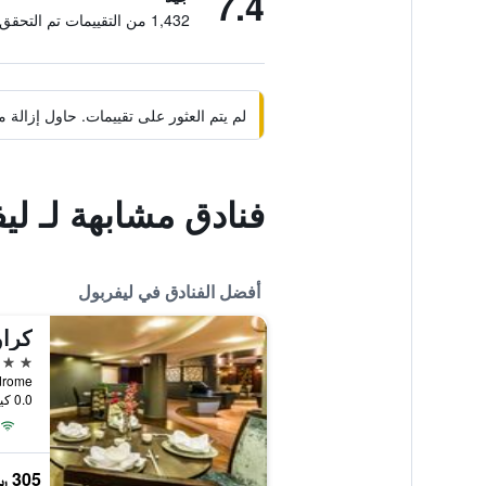
7.4
1,432 من التقييمات تم التحقق منها
لم يتم العثور على تقييمات. حاول إزال
فنادق مشابهة لـ ل
أفضل الفنادق في ليفربول
4 نجوم
0.0 كيلومتر عن وسط المدينة
305 ﷼