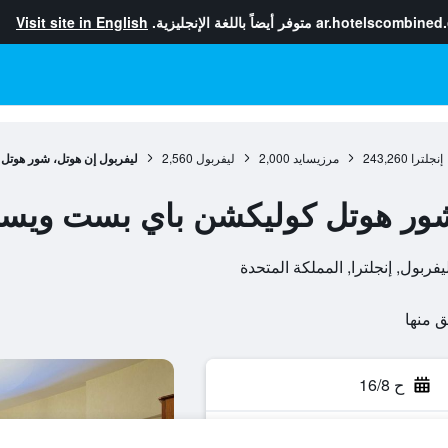
ar.hotelscombined
متوفر أيضاً باللغة الإنجليزية.
Visit site in English
إنجلترا
243,260
مرزيسايد
2,000
ليفربول
2,560
ليفربول إن هوتل، شور هوت
شور هوتل كوليكشن باي بست ويس
ح 16/8