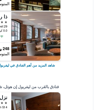
المتوس
ذا ر
4 نجوم
29 Seel Street, ليفربول, المملكة المتحدة
0.0 كيلومتر عن وسط المدينة
248 ﷼
المتوس
شاهد المزيد من أهم الفنادق في ليفربو
فنادق بالقرب من ليفربول إن هوتل،
3 نجوم