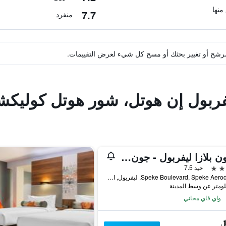
7.7
منفرد
ة مرشح أو تغيير بحثك أو مسح كل شيء لعرض التقييمات.
يفربول إن هوتل، شور هوتل كولي
كراون بلازا ليفربول - جون لينون أيربورت باي آيتش جي
جيد 7.5
Speke Boulevard, Speke Aerodrome, ليفربول, المملكة المتحدة
واي فاي مجاني