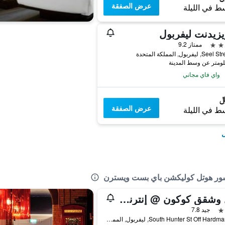
عرض الصفقة
ط في الليلة
يزيدنت ليفربول
ممتاز 9.2
واي فاي مجاني
عرض الصفقة
ط في الليلة
ل
 شور هوتل كوليكشن باي بست ويسترن
نزل وشقق كوكون @ إنترناشونال
جيد 7.8
4 South Hunter St Off Hardman St, ليفربول, المملكة المتحدة