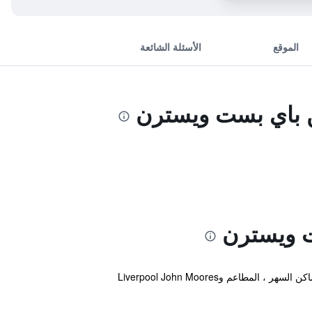
الموقع
الأسئلة الشائعة
 باي بست ويسترن
ت ويسترن
يقع هذا الفندق المصنف 3 نجوم في مكان إستراتيجي في وسط المدينة مما يجعله قاعدة مثالية في مدينة ليفربول. وتبعد أماكن السهر ، المطاعم وLiverpool John Moores