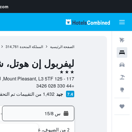
.com
رحلات طيران
الصفحة الرئيسية
المملكة المتحدة
314,761
فنادق
ليفربول إن هوتل، 
سيارات
3 نجوم
حزم العروض
117 - 125 Mount Pleasant, L3 5TF, ليفربول, إنجلترا, المملكة المتحدة
+44 330 028 3426
استكشاف
جيد
1,432 من التقييمات تم التحقق منها
7.4
رحلات
س 15/8
-
2 من الضيوف، غرفة واحدة