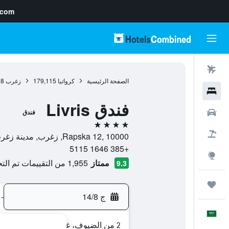
.com
رحلات طيران
الصفحة الرئيسية
كرواتيا
179,115
زغرب
38
فنادق
فندق Livris
سيارات
فندق
4 نجوم
حزم العروض
Rapska 12, 10000, زغرب, مدينة زغرب, كرواتيا
+385 1646 5115
استكشاف
ممتاز
1,955 من التقييمات تم التحقق منها
9.3
رحلات
ج 14/8
-
العَرَبِيَّة
2 من الضيوف، غرفة واحدة