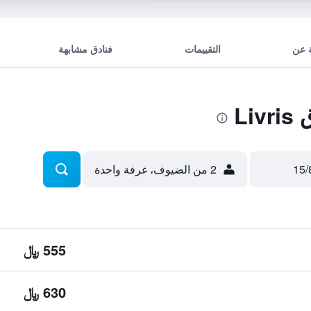
 عن
التقييمات
فنادق مشابهة
Li
2 من الضيوف، غرفة واحدة
555 ﷼
630 ﷼