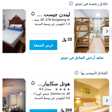
فنادق رخيصة في جيجو
ليندن جيست هاوس
6F, 278 Seogwang-ro, جيجو, كوريا الجنوبية
1.2 كيلومتر عن وسط المدينة
33 ﷼
عرض الصفقة
شاهد أرخص الفنادق في جيجو
الفنادق الموصى بها
هوتل سكايبارك جيجو 1
4 نجوم
ممتاز 8.4
48, Sammu-ro, جيجو, كوريا الجنوبية
3.6 كيلومتر عن وسط المدينة
269 ﷼