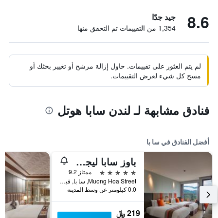
8.6
جيد جدًا
1,354 من التقييمات تم التحقق منها
لم يتم العثور على تقييمات. حاول إزالة مرشح أو تغيير بحثك أو
مسح كل شيء لعرض التقييمات.
فنادق مشابهة لـ لندن سابا هوتل
أفضل الفنادق في سا با
باوز سابا ليجر هوتل
5 نجوم
ممتاز 9.2
Muong Hoa Street, سا با, فيتنام
0.0 كيلومتر عن وسط المدينة
219 ﷼