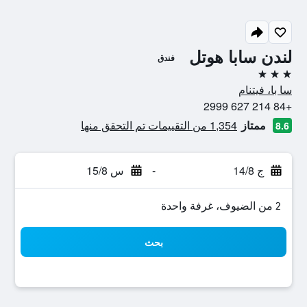
لندن سابا هوتل
فندق
3 نجوم
سا با، فيتنام
+84 214 627 2999
ممتاز
1,354 من التقييمات تم التحقق منها
8.6
ج 14/8
-
س 15/8
2 من الضيوف، غرفة واحدة
بحث