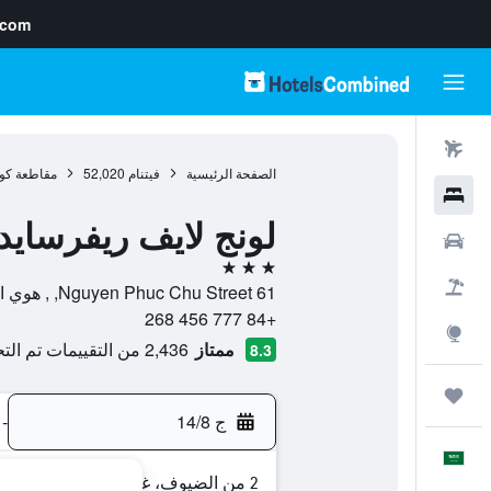
.com
رحلات طيران
الصفحة الرئيسية
فيتنام
52,020
مقاطعة كوا
فنادق
لونج لايف ريفرسايد 
سيارات
3 نجوم
حزم العروض
61 Nguyen Phuc Chu Street, , هوي ان, مقاطعة كوانج نام, فيتنام
+84 777 456 268
استكشاف
ممتاز
2,436 من التقييمات تم التحقق منها
8.3
رحلات
ج 14/8
-
العَرَبِيَّة
2 من الضيوف، غرفة واحدة