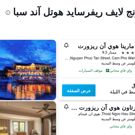
نج لايف ريفرسايد هوتل آند سبا
مارينا هوي آن ريزورت
ممتاز 9.3
127 Nguyen Phuc Tan Street, Cam Pho Ward, هوي ان, فيتنام
واي فاي مجاني
موقف السيارات
عرض الصفقة
ط في الليلة
ريفرتاون هوي آن ريزورت آند سبا
واي فاي مجاني