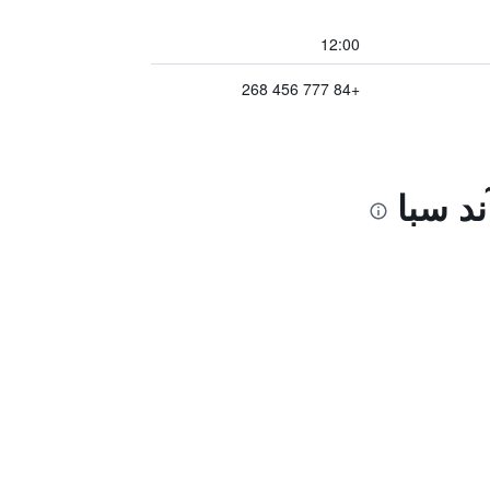
12:00
+84 777 456 268
ند سبا