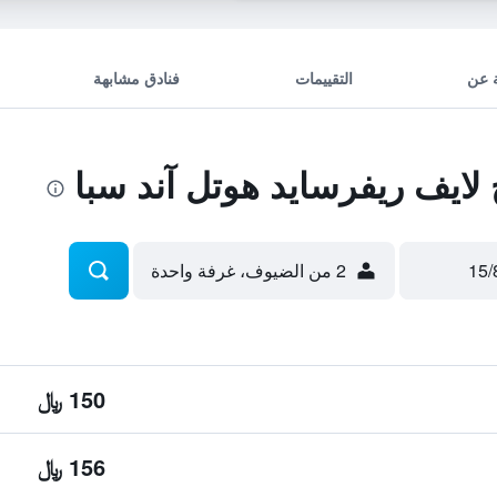
 عن
التقييمات
فنادق مشابهة
ايف ريفرسايد هوتل آند سبا
2 من الضيوف، غرفة واحدة
150 ﷼
156 ﷼