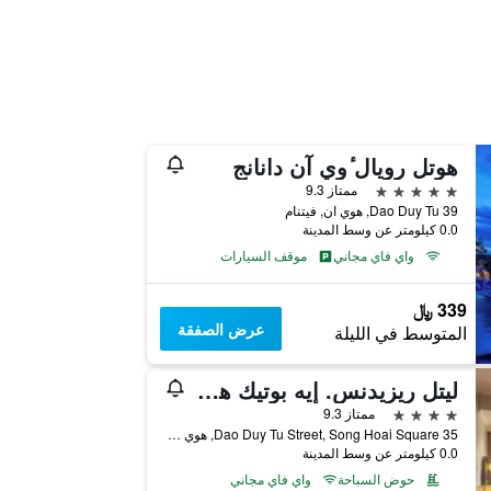
هوتل رويال ٔوي آن دانانج
5 نجوم
ممتاز 9.3
39 Dao Duy Tu, هوي ان, فيتنام
0.0 كيلومتر عن وسط المدينة
واي فاي مجاني
موقف السيارات
339 ﷼
عرض الصفقة
المتوسط في الليلة
ليتل ريزيدنس. إيه بوتيك هوتل آند سبا
4 نجوم
ممتاز 9.3
35 Dao Duy Tu Street, Song Hoai Square, هوي ان, فيتنام
0.0 كيلومتر عن وسط المدينة
حوض السباحة
واي فاي مجاني