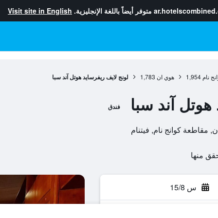
ar.hotelscombined
متوفر أيضاً باللغة الإنجليزية.
Visit site in English
نج نام
1,954
هوي ان
1,783
لونج لايف ريفرسايد هوتل آند سبا
هوتل آند سبا
فندق
س 15/8