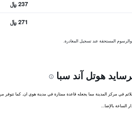
237 ﷼
271 ﷼
والرسوم المستحقة عند تسجيل المغادرة.
سايد هوتل آند سبا
 الساعة بالإضا...