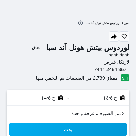
صور لـ لوردوس بيتش هوتل آند سبا
لوردوس بيتش هوتل آند سبا
فندق
4 نجوم
لارنكا، قبرص
+357 2464 7444
ممتاز
2,739 من التقييمات تم التحقق منها
9.1
خ 13/8
-
ج 14/8
2 من الضيوف، غرفة واحدة
بحث