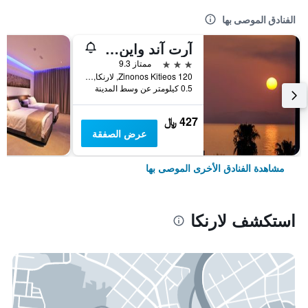
الفنادق الموصى بها
آرت آند واين بوتيك هوتل
3 نجوم
ممتاز 9.3
Zinonos Kitieos 120, لارنكا, قبرص
0.5 كيلومتر عن وسط المدينة
427 ﷼
عرض الصفقة
مشاهدة الفنادق الأخرى الموصى بها
استكشف لارنكا