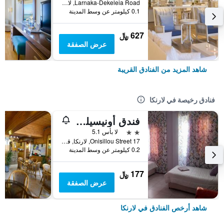
Larnaka-Dekeleia Road, لارنكا, قبرص
0.1 كيلومتر عن وسط المدينة
627 ﷼
عرض الصفقة
شاهد المزيد من الفنادق القريبة
فنادق رخيصة في لارنكا
فندق أونيسيلوس
2 نجمتين
لا بأس 5.1
17 Onisillou Street, لارنكا, قبرص
0.2 كيلومتر عن وسط المدينة
177 ﷼
عرض الصفقة
شاهد أرخص الفنادق في لارنكا