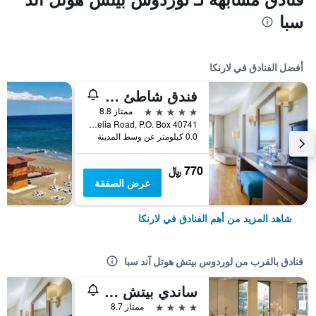
سبا
أفضل الفنادق في لارنكا
فندق شاطئ غولدن باي
5 نجوم
ممتاز 8.8
Dhekelia Road, P.O. Box 40741, لارنكا, قبرص
0.0 كيلومتر عن وسط المدينة
770 ﷼
عرض الصفقة
شاهد المزيد من أهم الفنادق في لارنكا
فنادق بالقرب من لوردوس بيتش هوتل آند سبا
ساندي بيتش هوتل آند سبا
4 نجوم
ممتاز 8.7