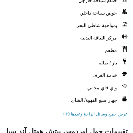
حمام سباحة خارجي
حوض سباحة داخلي
بمواجهة شاطئ البحر
مركز اللياقة البدنية
مطعم
بار / صالة
خدمة الغرف
واي فاي مجاني
جهاز صنع القهوة/ الشاي
عرض جميع وسائل الراحة وعددها 119
تقييمات حول لوردوس بيتش هوتل آند سبا