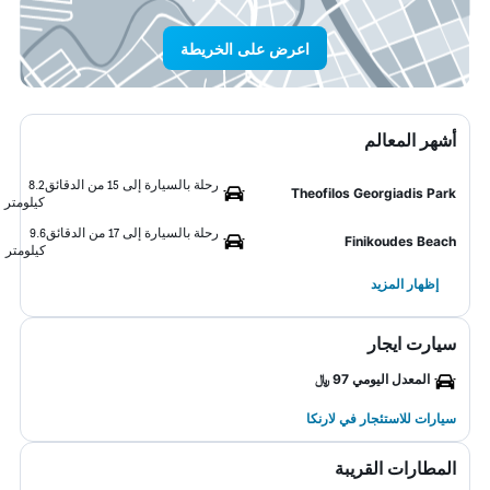
اعرض على الخريطة
أشهر المعالم
رحلة بالسيارة إلى 15 من الدقائق
8.2
Theofilos Georgiadis Park
كيلومتر
رحلة بالسيارة إلى 17 من الدقائق
9.6
Finikoudes Beach
كيلومتر
إظهار المزيد
سيارت ايجار
المعدل اليومي 97 ﷼
سيارات للاستئجار في لارنكا
المطارات القريبة