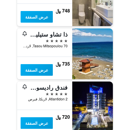
748 ﷼
عرض الصفقة
ذا تشاو ستيليو ديلاكس هوتل - للبالغين فقط
5 نجوم
70 Tasou Mitsopoulou, لارنكا, قبرص
735 ﷼
عرض الصفقة
فندق راديسون بلو، لارنكا
5 نجوم
Atlantidon 2, لارنكا, قبرص
720 ﷼
عرض الصفقة