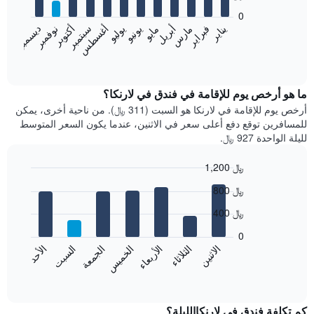
bars.
0
فبراير
مايو
أغسطس
نوفمبر
يناير
أبريل
يوليو
أكتوبر
مارس
يونيو
سبتمبر
ديسمبر
يعرض
المخطط
End
of
التالي
interactive
متوسط
chart
سعر
ما هو أرخص يوم للإقامة في فندق في لارنكا؟
غرفة
أرخص يوم للإقامة في لارنكا هو السبت (311 ﷼). من ناحية أخرى، يمكن
كل
للمسافرين توقع دفع أعلى سعر في الاثنين، عندما يكون السعر المتوسط
شهر
لليلة الواحدة 927 ﷼.
يتضمن
المخطط
1,200 ﷼
1
Bar
محور
Chart
800 ﷼
graphic.
chart
X
with
الذي
400 ﷼
7
يعرض
bars.
0
الشهور.
الاثنين
الخميس
الأحد
الأربعاء
السبت
الثلاثاء
الجمعة
يتضمن
يعرض
المخطط
المخطط
End
التالي
of
التالي
interactive
1
متوسط
chart
محور
سعر
كم تكلفة فندق في لارنكاالليلة؟