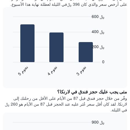
سعر
آخر
على أرخص سعر والذي كان 396 ﷼في الليلة لعطلة نهاية هذا الأسبوع.
غرفة
3
أيام
600 ﷼
مع
Bar
Chart
التصنيف
graphic.
chart
حسب
400 ﷼
with
النجوم
3
يتضمن
bars.
المخطط
200 ﷼
1
يعرض
محور
المخطط
0
X
التالي
ن
م
ن
م
ن
م
التي
متوسط
4
ج
و
3
ج
و
5
ج
و
تعرض
End
سعر
of
فئات
الغرفة
interactive
الفنادق
خلال
chart
بالنجوم.
متى يجب عليك حجز فندق في لارنكا؟
عطلة
يتضمن
نهاية
وفّر من خلال حجز فندق قبل 87 من الأيام على الأقل من رحلتك إلى
المخطط
هذا
لارنكا. لقد كان أقل سعر عُثر عليه عند الحجز قبل 87 من الأيام هو 260 ﷼
1
الأسبوع
في الليلة.
محور
الذي
Y
عُثر
900 ﷼
الذي
عليه
يعرض
Line
Chart