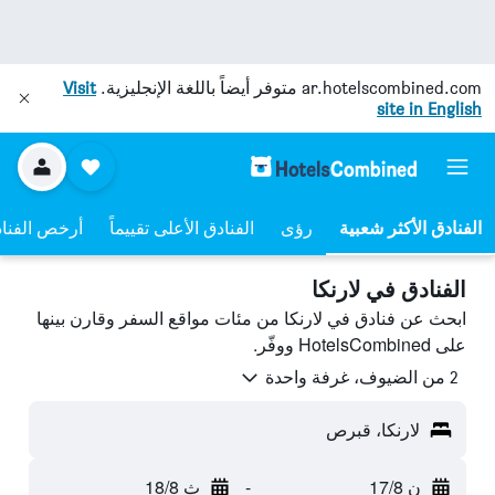
ar.hotelscombined.com
متوفر أيضاً باللغة الإنجليزية.
Visit
site in English
رؤى
الفنادق الأعلى تقييماً
أرخص الفنا
الفنادق في لارنكا
ابحث عن فنادق في لارنكا من مئات مواقع السفر وقارن بينها
على HotelsCombined ووفّر.
2 من الضيوف، غرفة واحدة
لارنكا، قبرص
ن 17/8
-
ث 18/8