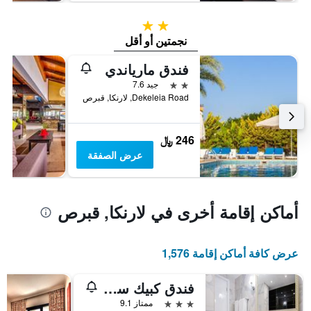
2 نجمتين
نجمتين أو أقل
فندق مارياندي
2 نجمتين
جيد 7.6
Dekeleia Road, لارنكا, قبرص
246 ﷼
عرض الصفقة
أماكن إقامة أخرى في لارنكا, قبرص
عرض كافة أماكن إقامة 1,576
فندق كبيك سيتي
3 نجوم
ممتاز 9.1