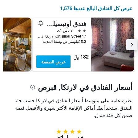
عرض كل الفنادق البالغ عددها 1,576
فندق أونيسيلوس
2 نجمتين
لا بأس 5.1
17 Onisillou Street, لارنكا, قبرص
0.2 كيلومتر عن وسط المدينة
182 ﷼
عرض الصفقة
أسعار الفنادق في لارنكا, قبرص
نظرة عامة على متوسط أسعار الفنادق في لارنكا حسب فئة
الفندق. ستجد أيضًا أماكن الإقامة الأكثر شهرة والأفضل قيمة
ضمن كل فئة فندق.
4 نجوم