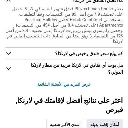
ما أفضل الفنادق في لارنكا؟
يعتبر Pirgos beach house فندق شهير للغاية في لارنكا حصل
على تصنيف 7.9 من أصل 85 من التقييمات.وفقاً لتعليقات
مستخدمي HotelsCombined حصل Pasithea Holiday
Apartments (على تصنيف 8.4 من أصل 454 من التقييمات)
وحصل راديسون بيتش ريزورت لارناكا (على تصنيف 8.4 من أصل
726 من التقييمات) وهو أيضاً من الفنادق ذات التصنيف العالي في
لارنكا
كم يبلغ سعر فندق رخيص في لارنكا؟
هل يوجد أي فنادق في لارنكا قريبة من مطار لارنكا
الدولي؟
عرض المزيد من الأسئلة الشائعة
اعثر على نتائج أفضل لإقامتك في لارنكا,
قبرص
أمكان إقامة بديلة
المدن الأكثر شعبية