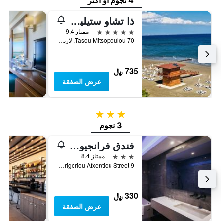
4 نجوم أو أكثر
ذا تشاو ستيليو ديلاكس هوتل - للبالغين فقط
5 نجوم
ممتاز 9.4
70 Tasou Mitsopoulou, لارنكا, قبرص
735 ﷼
عرض الصفقة
3 نجوم
3 نجوم
فندق فرانجيورجيو
3 نجوم
ممتاز 8.4
9 Grigoriou Afxentiou Street, لارنكا, قبرص
330 ﷼
عرض الصفقة