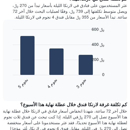
Y
غرفة
عثر المستخدمون على فنادق في لارنكا الليلة بأسعار تبدأ من 270 ﷼،
الذي
كل
ويصل متوسط تكلفتها إلى 739 ﷼، وفقًا لعمليات البحث خلال آخر 72
يعرض
يوم
ساعة. تبدأ الأسعار من 355 ﷼ مقابل فندق 4 نجوم في لارنكا الليلة.
متوسط
في
سعر
الأسبوع
600 ﷼
غرفة
يتضمن
Bar
المخطط
Chart
graphic.
chart
1
400 ﷼
with
محور
3
X
bars.
الذي
200 ﷼
يعرض
يعرض
أيام
المخطط
0
الأسبوع.
التالي
ن
م
ن
م
ن
م
يتضمن
متوسط
4
ج
و
3
ج
و
5
ج
و
المخطط
End
سعر
of
التالي
الغرفة
interactive
1
هذه
chart
محور
كم تكلفة غرفة لارنكا فندق خلال عطلة نهاية هذا الأسبوع؟
الليلة
Y
الذي
خلال آخر 72 ساعة، شهدنا انخفاض أسعار فنادق في لارنكا خلال عطلة نهاية
الذي
عُثر
هذا الأسبوع تصل إلى 270 ﷼في الليلة. إذا كنت تبحث عن فندق ثلاث نجوم
يعرض
عليه
لعطلة نهاية هذا الأسبوع تحديدًا، فقد عثر مستخدمونا على أسعار منخفضة
متوسط
خلال
تصل إلى 270 ﷼ في الليلة. مقابل فندق 4 نجوم في لارنكا، عُثر مؤخرًا