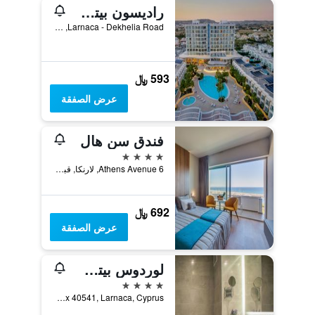
راديسون بيتش ريزورت لارناكا
Larnaca - Dekhelia Road, لارنكا, قبرص
593 ﷼
عرض الصفقة
فندق سن هال
4 نجوم
6 Athens Avenue, لارنكا, قبرص
692 ﷼
عرض الصفقة
لوردوس بيتش هوتل آند سبا
4 نجوم
Dhekelia Road, P.O. Box 40541, Larnaca, Cyprus, لارنكا, قبرص