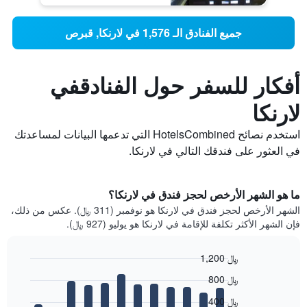
جميع الفنادق الـ 1,576 في لارنكا, قبرص
أفكار للسفر حول الفنادقفي
لارنكا
استخدم نصائح HotelsCombined التي تدعمها البيانات لمساعدتك
في العثور على فندقك التالي في لارنكا.
ما هو الشهر الأرخص لحجز فندق في لارنكا؟
الشهر الأرخص لحجز فندق في لارنكا هو نوفمبر (311 ﷼). عكس من ذلك،
فإن الشهر الأكثر تكلفة للإقامة في لارنكا هو يوليو (927 ﷼).
1,200 ﷼
Bar
Chart
800 ﷼
graphic.
chart
with
400 ﷼
12