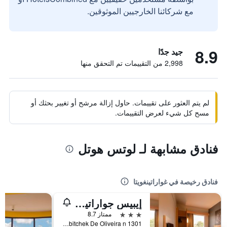
مع شركائنا الخارجيين الموثوقين.
8.9
جيد جدًا
2,998 من التقييمات تم التحقق منها
لم يتم العثور على تقييمات. حاول إزالة مرشح أو تغيير بحثك أو
مسح كل شيء لعرض التقييمات.
فنادق مشابهة لـ لوتس هوتل
فنادق رخيصة في غواراتينغويتا
إيبيس جواراتينجويتا أباريسيدا
3 نجوم
ممتاز 8.7
Avenida Juscelino Kubitchek De Oliveira n 1301, غواراتينغويتا, البرازيل