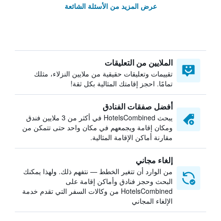
عرض المزيد من الأسئلة الشائعة
الملايين من التعليقات
تقييمات وتعليقات حقيقية من ملايين النزلاء، مثلك
تمامًا. احجز إقامتك المثالية بكل ثقة!
أفضل صفقات الفنادق
يبحث HotelsCombined في أكثر من 3 ملايين فندق
ومكان إقامة ويجمعهم في مكان واحد حتى تتمكن من
مقارنة أماكن الإقامة المثالية.
إلغاء مجاني
من الوارد أن تتغير الخطط — نتفهم ذلك. ولهذا يمكنك
البحث وحجز فنادق وأماكن إقامة على
HotelsCombined من وكالات السفر التي تقدم خدمة
الإلغاء المجاني