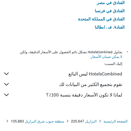
الفنادق في مصر
الفنادق في فرنسا
الفنادق في المملكة المتحدة
الفنادق في إيطاليا
الفنادق في تايلاند
*
يحاول HotelsCombined بشكل دائم الحصول على الأسعار الدقيقة، ولكن
لا يمكن ضمان الأسعار
.
إليك السبب:
HotelsCombined ليس البائع
نقوم بتجميع الكثير من البيانات لك
لماذا لا تكون الأسعار دقيقة بنسبة 100٪؟
الصفحة الرئيسية
البرازيل
225,647
منطقة جنوب شرق البرازيل
105,883