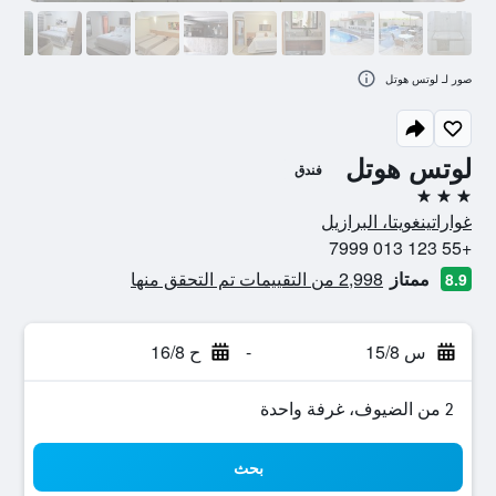
صور لـ لوتس هوتل
لوتس هوتل
فندق
3 نجوم
غواراتينغويتا، البرازيل
+55 123 013 7999
ممتاز
2,998 من التقييمات تم التحقق منها
8.9
س 15/8
-
ح 16/8
2 من الضيوف، غرفة واحدة
بحث