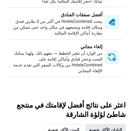
تمامًا. احجز إقامتك المثالية بكل ثقة!
أفضل صفقات الفنادق
يبحث HotelsCombined في أكثر من 3 ملايين فندق
ومكان إقامة ويجمعهم في مكان واحد حتى تتمكن من
مقارنة أماكن الإقامة المثالية.
إلغاء مجاني
من الوارد أن تتغير الخطط — نتفهم ذلك. ولهذا يمكنك
البحث وحجز فنادق وأماكن إقامة على
HotelsCombined من وكالات السفر التي تقدم خدمة
الإلغاء المجاني
اعثر على نتائج أفضل لإقامتك في منتجع
شاطئ لؤلؤة الشارقة
البلدان الأكثر شعبية
المدن الأكثر شعبية