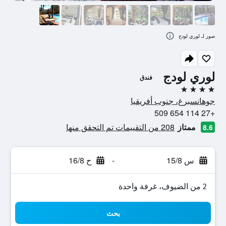
صور لـ لوري لودج
لوري لودج
فندق
4 نجوم
جوهانسبرغ، جنوب أفريقيا
+27 114 654 509
ممتاز
208 من التقييمات تم التحقق منها
8.6
س 15/8
-
ح 16/8
2 من الضيوف، غرفة واحدة
بحث