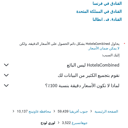
الفنادق في فرنسا
الفنادق في المملكة المتحدة
الفنادق في إيطاليا
الفنادق في تايلاند
*
يحاول HotelsCombined بشكل دائم الحصول على الأسعار الدقيقة، ولكن
لا يمكن ضمان الأسعار
.
إليك السبب:
HotelsCombined ليس البائع
نقوم بتجميع الكثير من البيانات لك
لماذا لا تكون الأسعار دقيقة بنسبة 100٪؟
الصفحة الرئيسية
جنوب أفريقيا
59,439
محافظة غاوتينج
10,137
جوهانسبرغ
3,522
لوري لودج