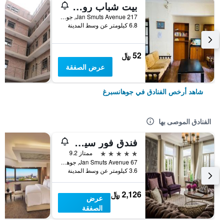
بيت شباب روزبانك
217 Jan Smuts Avenue, جوهانسبرغ, محافظة غاوتينج, جنوب أفريقيا
6.8 كيلومتر عن وسط المدينة
52 ﷼
عرض الصفقة
شاهد أرخص الفنادق في جوهانسبرغ
الفنادق الموصى بها
فندق فور سيزونز ذا وستكليف
5 نجوم
ممتاز 9.2
67 Jan Smuts Avenue, جوهانسبرغ, محافظة غاوتينج, جنوب أفريقيا
3.6 كيلومتر عن وسط المدينة
2,126 ﷼
عرض
الصفقة