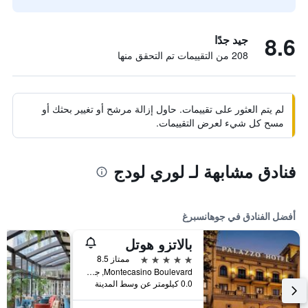
8.6
جيد جدًا
208 من التقييمات تم التحقق منها
لم يتم العثور على تقييمات. حاول إزالة مرشح أو تغيير بحثك أو
مسح كل شيء لعرض التقييمات.
فنادق مشابهة لـ لوري لودج
أفضل الفنادق في جوهانسبرغ
بالاتزو هوتل
5 نجوم
ممتاز 8.5
Montecasino Boulevard, جوهانسبرغ, محافظة غاوتينج, جنوب أفريقيا
0.0 كيلومتر عن وسط المدينة