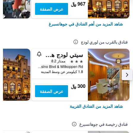
967 ﷼
عرض الصفقة
شاهد المزيد من أهم الفنادق في جوهانسبرغ
فنادق بالقرب من لوري لودج
سيتي لودج هوتل فوروايز
3 نجوم
ممتاز 8.2
Cnr Montecasino Blvd & Witkoppen Rd, جوهانسبرغ, محافظة غاوتينج, جنوب أفريقيا
1.8 كيلومتر عن وسط المدينة
300 ﷼
عرض الصفقة
شاهد المزيد من الفنادق القريبة
فنادق رخيصة في جوهانسبرغ