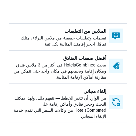
الملايين من التعليقات
تقييمات وتعليقات حقيقية من ملايين النزلاء، مثلك
تمامًا. احجز إقامتك المثالية بكل ثقة!
أفضل صفقات الفنادق
يبحث HotelsCombined في أكثر من 3 ملايين فندق
ومكان إقامة ويجمعهم في مكان واحد حتى تتمكن من
مقارنة أماكن الإقامة المثالية.
إلغاء مجاني
من الوارد أن تتغير الخطط — نتفهم ذلك. ولهذا يمكنك
البحث وحجز فنادق وأماكن إقامة على
HotelsCombined من وكالات السفر التي تقدم خدمة
الإلغاء المجاني