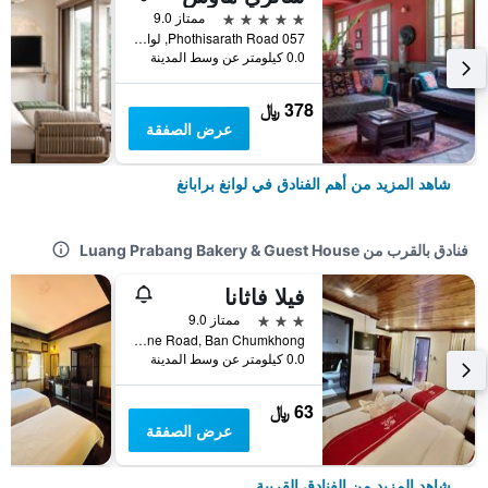
5 نجوم
ممتاز 9.0
057 Phothisarath Road, لوانغ برابانغ, لاوس
0.0 كيلومتر عن وسط المدينة
378 ﷼
عرض الصفقة
شاهد المزيد من أهم الفنادق في لوانغ برابانغ
فنادق بالقرب من Luang Prabang Bakery & Guest House
فيلا فاثانا
3 نجوم
ممتاز 9.0
No. 21, Ounheuane Road, Ban Chumkhong, لوانغ برابانغ, لاوس
0.0 كيلومتر عن وسط المدينة
63 ﷼
عرض الصفقة
شاهد المزيد من الفنادق القريبة