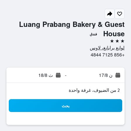
Luang Prabang Bakery & Guest
House
فندق
3 نجوم
لوانغ برابانغ، لاوس
+856 7125 4844
ن 17/8
-
ث 18/8
2 من الضيوف، غرفة واحدة
بحث