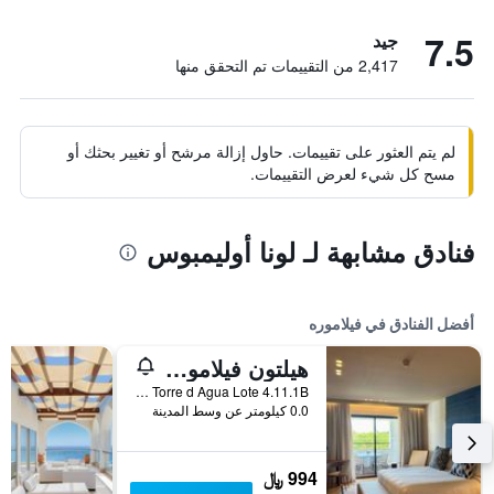
7.5
جيد
2,417 من التقييمات تم التحقق منها
لم يتم العثور على تقييمات. حاول إزالة مرشح أو تغيير بحثك أو
مسح كل شيء لعرض التقييمات.
فنادق مشابهة لـ لونا أوليمبوس
أفضل الفنادق في فيلاموره
هيلتون فيلامورا آز كاسكاتاس جولف ريزو...
Rua da Torre d Agua Lote 4.11.1B, فيلاموره, منطقة فارو, البرتغال
0.0 كيلومتر عن وسط المدينة
994 ﷼