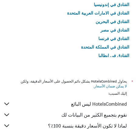
الفنادق في إندونيسيا
الفنادق في الامارات العربية المتحدة
الفنادق في البحرين
الفنادق في مصر
الفنادق في فرنسا
الفنادق في المملكة المتحدة
الفنادق في إيطاليا
الفنادق في تايلاند
*
يحاول HotelsCombined بشكل دائم الحصول على الأسعار الدقيقة، ولكن
لا يمكن ضمان الأسعار
.
إليك السبب:
HotelsCombined ليس البائع
نقوم بتجميع الكثير من البيانات لك
لماذا لا تكون الأسعار دقيقة بنسبة 100٪؟