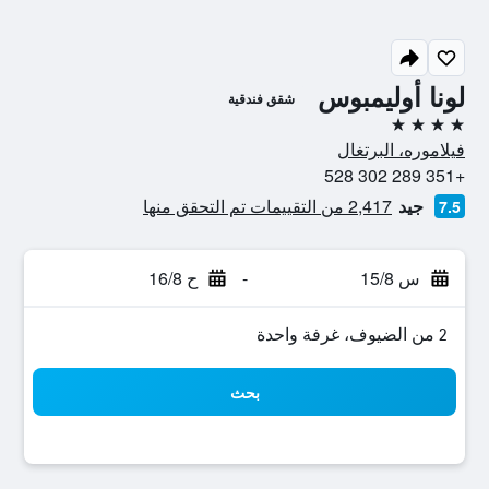
لونا أوليمبوس
شقق فندقية
4 نجوم
فيلاموره، البرتغال
+351 289 302 528
جيد
2,417 من التقييمات تم التحقق منها
7.5
س 15/8
-
ح 16/8
2 من الضيوف، غرفة واحدة
بحث