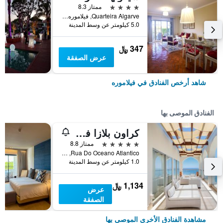
4 نجوم
ممتاز 8.3
Quarteira Algarve, فيلاموره, منطقة فارو, البرتغال
5.0 كيلومتر عن وسط المدينة
347 ﷼
عرض الصفقة
شاهد أرخص الفنادق في فيلاموره
الفنادق الموصى بها
كراون بلازا فيلامورا - ألغارفر باي آيتش جي
5 نجوم
ممتاز 8.8
Rua Do Oceano Atlantico, فيلاموره, منطقة فارو, البرتغال
1.0 كيلومتر عن وسط المدينة
1,134 ﷼
عرض
الصفقة
مشاهدة الفنادق الأخرى الموصى بها