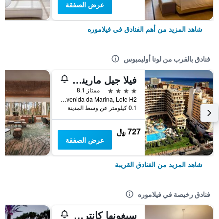
عرض الصفقة
شاهد المزيد من أهم الفنادق في فيلاموره
فنادق بالقرب من لونا أوليمبوس
فيلا جيل مارينا ريزورت هوتل
4 نجوم
ممتاز 8.1
Avenida da Marina, Lote H2, فيلاموره, منطقة فارو, البرتغال
0.1 كيلومتر عن وسط المدينة
727 ﷼
عرض الصفقة
شاهد المزيد من الفنادق القريبة
فنادق رخيصة في فيلاموره
سيغونها كانتري كلوب