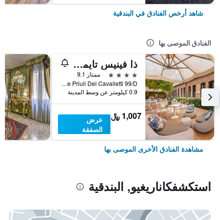
شاهد أرخص الفنادق في البندقية
الفنادق الموصى بها
ذا فينيس تايمز هوتل، فينيت كوليكش باي آيتش جي
4 نجوم
ممتاز 9.1
Calle Priuli Dei Cavalletti 99/D, البندقية, فينيتو, إيطاليا
0.9 كيلومتر عن وسط المدينة
1,007 ﷼
عرض
الصفقة
مشاهدة الفنادق الأخرى الموصى بها
استكشفكاناريغيو, البندقية