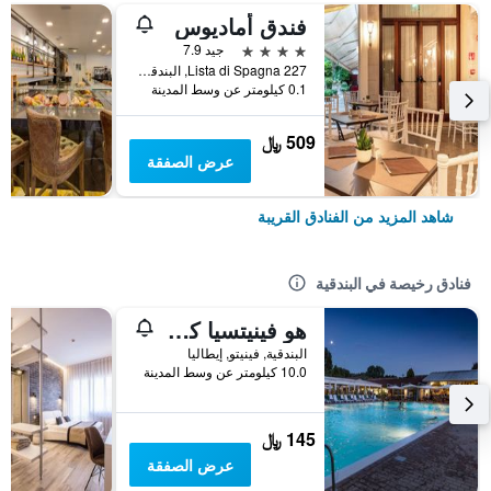
فندق أماديوس
4 نجوم
جيد 7.9
Lista di Spagna 227, البندقية, فينيتو, إيطاليا
0.1 كيلومتر عن وسط المدينة
509 ﷼
عرض الصفقة
شاهد المزيد من الفنادق القريبة
فنادق رخيصة في البندقية
هو فينيتسيا كامبنج إن تاون
البندقية, فينيتو, إيطاليا
10.0 كيلومتر عن وسط المدينة
145 ﷼
عرض الصفقة