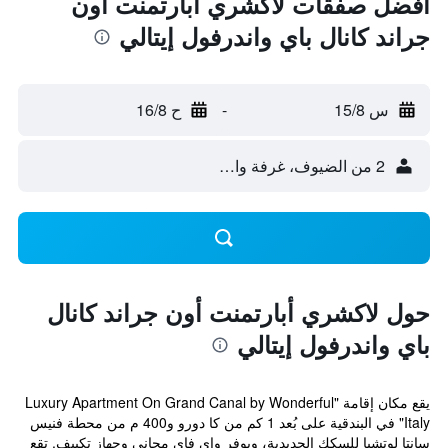
أفضل صفقات لاكشري أبارتمنت أون
جراند كانال باي واندرفول إيتالي
س 15/8
-
ح 16/8
2 من الضيوف، غرفة واحدة
حول لاكشري أبارتمنت أون جراند كانال
باي واندرفول إيتالي
يقع مكان إقامة "Luxury Apartment On Grand Canal by Wonderful
Italy" في البندقية على بُعد 1 كم من كا دورو و400 م من محطة فنيس
سانتا لوتشيا للسكك الحديدية، ويوفر واي فاي مجاني وجهاز تكييف. تقع