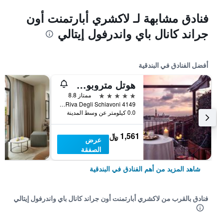
فنادق مشابهة لـ لاكشري أبارتمنت أون
جراند كانال باي واندرفول إيتالي
أفضل الفنادق في البندقية
هوتل متروبول فينيتسيا
5 نجوم
ممتاز 8.8
Riva Degli Schiavoni 4149, البندقية, فينيتو, إيطاليا
0.0 كيلومتر عن وسط المدينة
1,561 ﷼
عرض
الصفقة
شاهد المزيد من أهم الفنادق في البندقية
فنادق بالقرب من لاكشري أبارتمنت أون جراند كانال باي واندرفول إيتالي