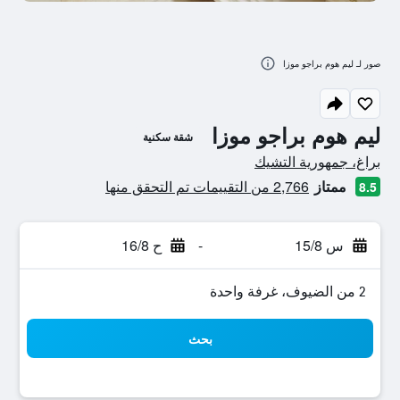
صور لـ ليم هوم براجو موزا
ليم هوم براجو موزا
شقة سكنية
تقييم فئة 0
براغ، جمهورية التشيك
ممتاز
2,766 من التقييمات تم التحقق منها
8.5
س 15/8
-
ح 16/8
2 من الضيوف، غرفة واحدة
بحث