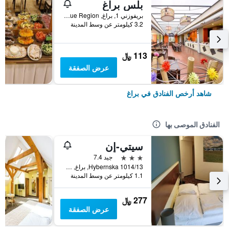
بلس براغ
بريفوزني 1, براغ, Prague Region, جمهورية التشيك
3.2 كيلومتر عن وسط المدينة
113 ﷼
عرض الصفقة
شاهد أرخص الفنادق في براغ
الفنادق الموصى بها
سيتي-إن
3 نجوم
جيد 7.4
Hybernska 1014/13, براغ, Prague Region, جمهورية التشيك
1.1 كيلومتر عن وسط المدينة
277 ﷼
عرض الصفقة