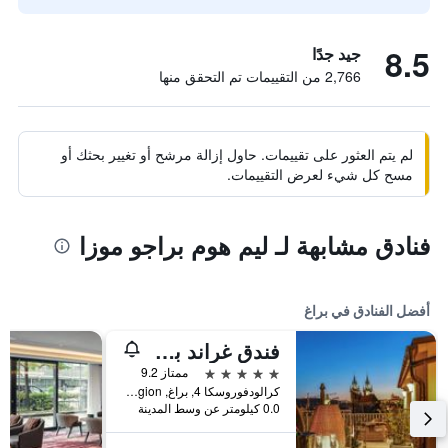
8.5
جيد جدًا
2,766 من التقييمات تم التحقق منها
لم يتم العثور على تقييمات. حاول إزالة مرشح أو تغيير بحثك أو
مسح كل شيء لعرض التقييمات.
فنادق مشابهة لـ ليم هوم براجو موزا
أفضل الفنادق في براغ
فندق غراند بوهيميا
5 نجوم
ممتاز 9.2
كرالودفوروسكا 4, براغ, Prague Region, جمهورية التشيك
0.0 كيلومتر عن وسط المدينة