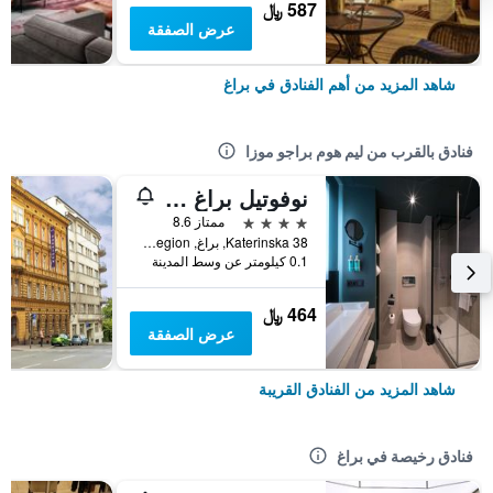
587 ﷼
عرض الصفقة
شاهد المزيد من أهم الفنادق في براغ
فنادق بالقرب من ليم هوم براجو موزا
نوفوتيل براغ وينسيسلاس سكوير
4 نجوم
ممتاز 8.6
Katerinska 38, براغ, Prague Region, جمهورية التشيك
0.1 كيلومتر عن وسط المدينة
464 ﷼
عرض الصفقة
شاهد المزيد من الفنادق القريبة
فنادق رخيصة في براغ