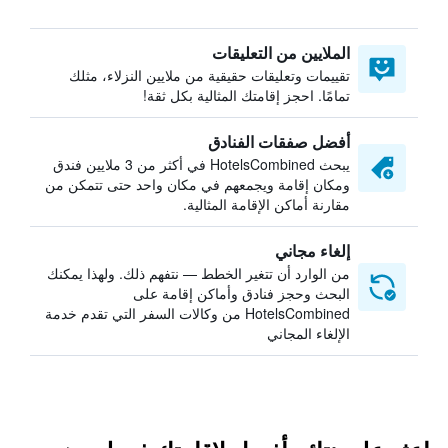
الملايين من التعليقات
تقييمات وتعليقات حقيقية من ملايين النزلاء، مثلك
تمامًا. احجز إقامتك المثالية بكل ثقة!
أفضل صفقات الفنادق
يبحث HotelsCombined في أكثر من 3 ملايين فندق
ومكان إقامة ويجمعهم في مكان واحد حتى تتمكن من
مقارنة أماكن الإقامة المثالية.
إلغاء مجاني
من الوارد أن تتغير الخطط — نتفهم ذلك. ولهذا يمكنك
البحث وحجز فنادق وأماكن إقامة على
HotelsCombined من وكالات السفر التي تقدم خدمة
الإلغاء المجاني