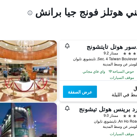
ني هوتلز فونج جيا برانش
سور هوتل تايتشونج
ممتاز 9.2
حوض السباحة
واي فاي مجاني
موقف السيارات
عرض الصفقة
ط في الليلة
د برينس هوتل تيشونج
ممتاز 9.0
موقف السيارات