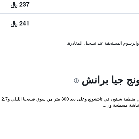
237 ﷼
241 ﷼
والرسوم المستحقة عند تسجيل المغادرة.
نج جيا برانش
يقع
بشاشة مسطحة ون...