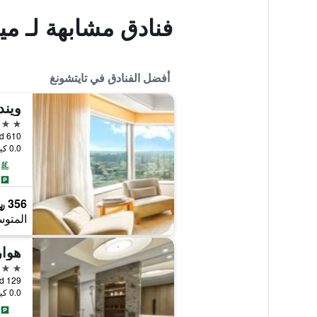
فنادق مشابهة لـ مي
أفضل الفنادق في تايتشونغ
ويند
5 نجوم
610 Sec. 4 Taiwan Boulevard, تايتشونغ, تايوان
0.0 كيلومتر عن وسط المدينة
356 ﷼
المتوس
هوار
5 نجوم
129 An Ho Road, تايتشونغ, تايوان
0.0 كيلومتر عن وسط المدينة