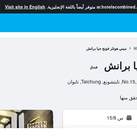
ar.hotelscombined
متوفر أيضاً باللغة الإنجليزية.
Visit site in English
9
ميني هوتلز فونج جيا برانش
ا برانش
فندق
Tai, تايوان
س 15/8