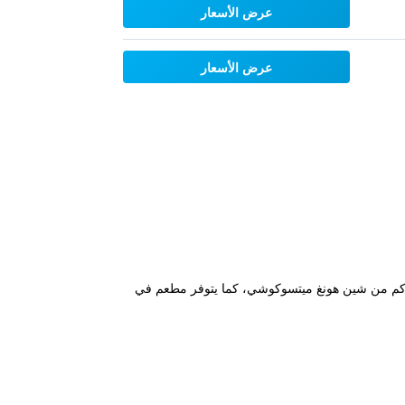
عرض الأسعار
عرض الأسعار
 MINI HOTELS (Feng Jia Branch) في منطقة شيتون في تايتشونغ وعلى بعد 300 متر من سوق فينغجيا الليلي و2.7 كم من شين هونغ ميتسوكوشي، كما يتوفر مطعم في