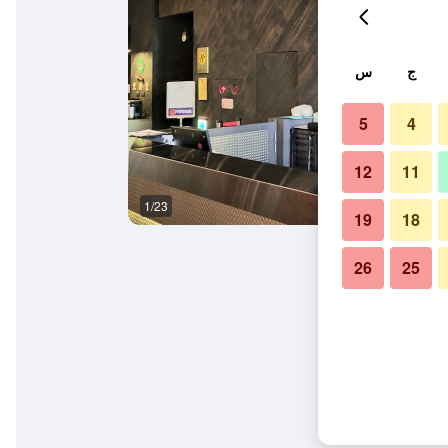
ج
س
5
4
12
11
1/23
سلالم
19
18
26
25