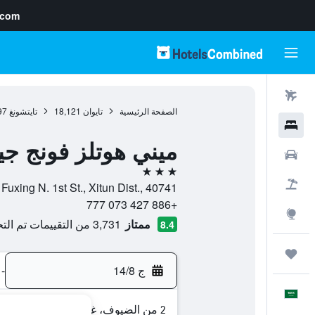
.com
رحلات طيران
الصفحة الرئيسية
تايوان
18,121
تايتشونغ
97
فنادق
ميني هوتلز فونج جي
سيارات
3 نجوم
حزم العروض
No.15, Fuxing N. 1st St., Xitun Dist., 40741, تايتشونغ, chung
+886 427 073 777
استكشاف
ممتاز
3,731 من التقييمات تم التحقق منها
8.4
رحلات
ج 14/8
-
العَرَبِيَّة
2 من الضيوف، غرفة واحدة