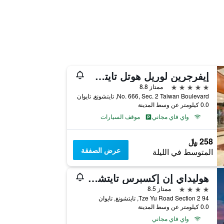
إيفرجرين لوريل هوتل تايتشونج
5 نجوم
ممتاز 8.8
No. 666, Sec. 2 Taiwan Boulevard, تايتشونغ, تايوان
0.0 كيلومتر عن وسط المدينة
واي فاي مجاني
موقف السيارات
258 ﷼
عرض الصفقة
المتوسط في الليلة
هوليداي إن إكسبرس تايتشونج بارك باي آيتش جي
4 نجوم
ممتاز 8.5
94 Tze Yu Road Section 2, تايتشونغ, تايوان
0.0 كيلومتر عن وسط المدينة
واي فاي مجاني