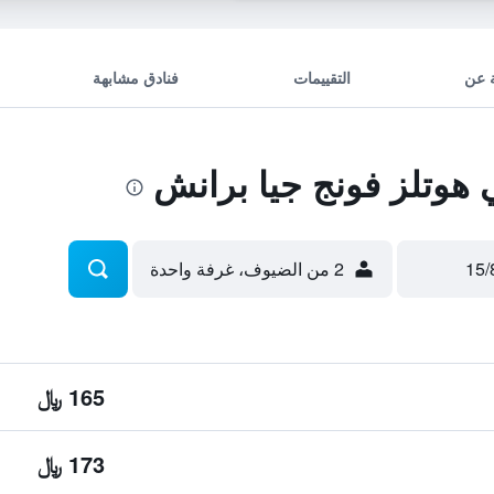
 عن
التقييمات
فنادق مشابهة
هوتلز فونج جيا برانش
2 من الضيوف، غرفة واحدة
165 ﷼
173 ﷼