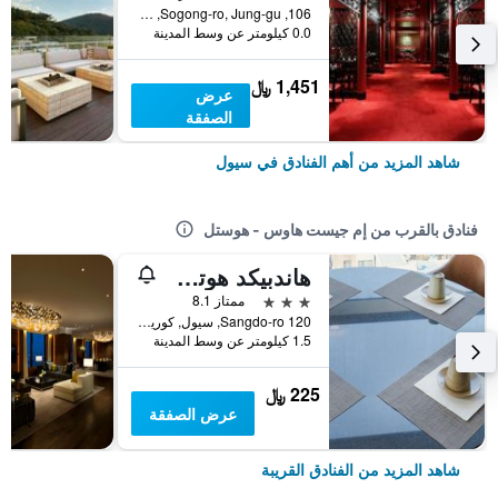
106, Sogong-ro, Jung-gu, سيول, كوريا الجنوبية
0.0 كيلومتر عن وسط المدينة
1,451 ﷼
عرض
الصفقة
شاهد المزيد من أهم الفنادق في سيول
فنادق بالقرب من إم جيست هاوس - هوستل
هاندبيكد هوتل آند كوليكشنز
3 نجوم
ممتاز 8.1
120 Sangdo-ro, سيول, كوريا الجنوبية
1.5 كيلومتر عن وسط المدينة
225 ﷼
عرض الصفقة
شاهد المزيد من الفنادق القريبة