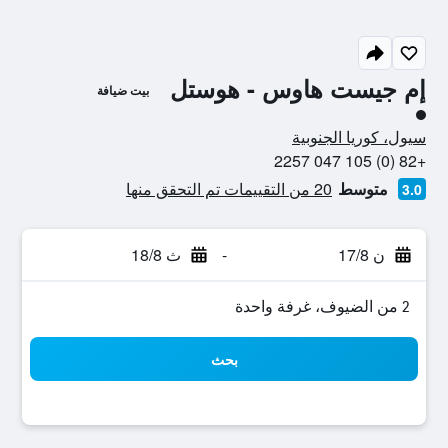
إم جيست هاوس - هوستل
بيت ضيافة
تقييم فئة 1
سيول، كوريا الجنوبية
+82 (0) 105 047 2257
متوسط
20 من التقييمات تم التحقق منها
3.0
ن 17/8
-
ث 18/8
2 من الضيوف، غرفة واحدة
بحث