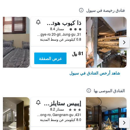
فنادق رخيصة في سيول
ذا كيوب هوتل - دار ضيافة
تقييم فئة 3
ممتاز 8.4
31, Toegye-ro 20-gil, Jung-gu, سيول, كوريا الجنوبية
0.8 كيلومتر عن وسط المدينة
81 ﷼
عرض الصفقة
شاهد أرخص الفنادق في سيول
الفنادق الموصى بها
إيبيس ستايلز أمباسادور سيول غانغنام
3 نجوم
ممتاز 8.2
431, Samseong-ro, Gangnam-gu, سيول, كوريا الجنوبية
8.0 كيلومتر عن وسط المدينة