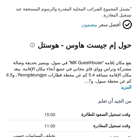
*
يشمل المجموع الضرائب المحلية المقدرة والرسوم المستحقة عند
تسجيل المغادرة.
أفضل سعر
مضمون
حول إم جيست هاوس - هوستل
يقع مكان إقامة "MK GuestHouse" في سول، ويتميز بحديقة وصالة
مشتركة وتراس وواي فاي مجاني في جميع أنحاء مكان الإقامة. يبعد
مكان الإقامة مسافة 5.4 كم عن محطة قطارات Yeongdeungpo، و6.5
كم عن محطة سيول، و7....
المزيد
من الجيد أن تعلم
15:00
وقت تسجيل الصعود للطائرة
11:00
وقت تسجيل المغادرة
تختلف السياسات حسب