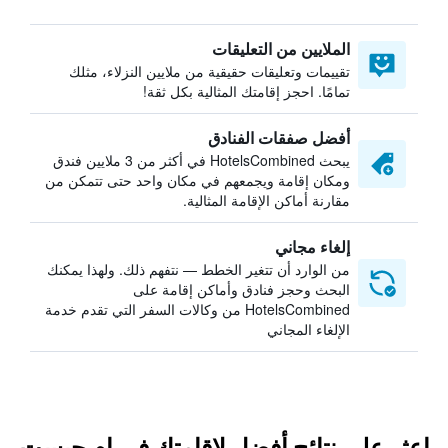
الملايين من التعليقات
تقييمات وتعليقات حقيقية من ملايين النزلاء، مثلك
تمامًا. احجز إقامتك المثالية بكل ثقة!
أفضل صفقات الفنادق
يبحث HotelsCombined في أكثر من 3 ملايين فندق
ومكان إقامة ويجمعهم في مكان واحد حتى تتمكن من
مقارنة أماكن الإقامة المثالية.
إلغاء مجاني
من الوارد أن تتغير الخطط — نتفهم ذلك. ولهذا يمكنك
البحث وحجز فنادق وأماكن إقامة على
HotelsCombined من وكالات السفر التي تقدم خدمة
الإلغاء المجاني
اعثر على نتائج أفضل لإقامتك في إم جيست