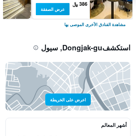
386 ﷼
عرض الصفقة
مشاهدة الفنادق الأخرى الموصى بها
استكشفDongjak-gu, سيول
اعرض على الخريطة
أشهر المعالم