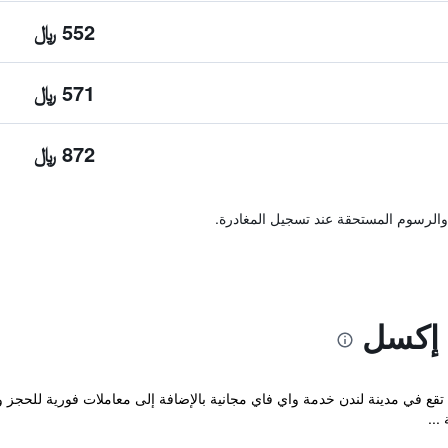
552 ﷼
571 ﷼
872 ﷼
والرسوم المستحقة عند تسجيل المغادرة.
إكسل
MOXY L المريحة والتي تقع في مدينة لندن خدمة واي فاي مجانية بالإضافة إلى معاملات فورية
...