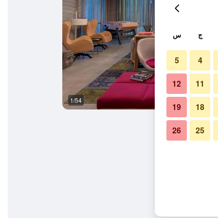
ج
س
5
4
12
11
1/54
المظهر الخارجي
19
18
26
25