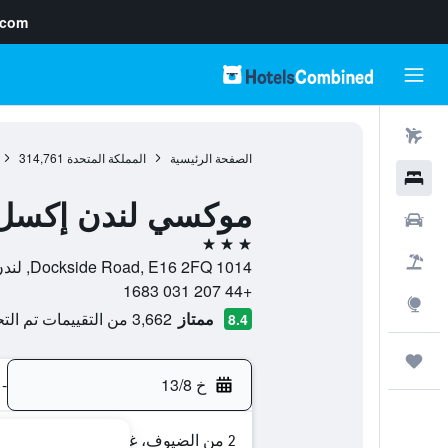
.com
رحلات طيران
الصفحة الرئيسية
المملكة المتحدة
314,761
فنادق
موكسي لندن إكسل
سيارات
3 نجوم
حزم العروض
1014 Dockside Road, E16 2FQ, لندن, إنجلترا, المملكة المتحدة
+44 207 031 1683
استكشاف
ممتاز
3,662 من التقييمات تم التحقق منها
8.4
رحلات
خ 13/8
-
2 من الضيوف، غرفة واحدة