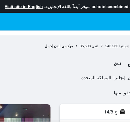
ar.hotelscombined
متوفر أيضاً باللغة الإنجليزية.
Visit site in English
إنجلترا
243,260
لندن
35,608
موكسي لندن إكسل
فندق
ج 14/8