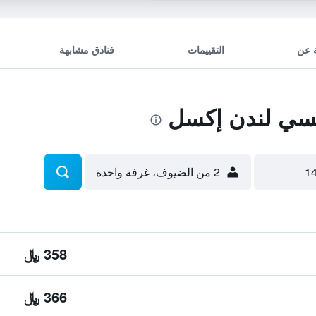
 عن
التقييمات
فنادق مشابهة
سي لندن إكسل
2 من الضيوف، غرفة واحدة
358 ﷼
366 ﷼