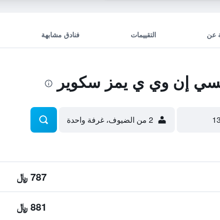
 عن
التقييمات
فنادق مشابهة
ي إن وي ي يمز سكوير
2 من الضيوف، غرفة واحدة
787 ﷼
881 ﷼