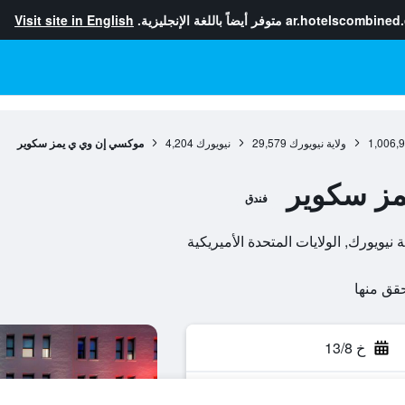
ar.hotelscombined
متوفر أيضاً باللغة الإنجليزية.
Visit site in English
1,006,
ولاية نيويورك
29,579
نيويورك
4,204
موكسي إن وي ي يمز سكوير
ز سكوير
فندق
خ 13/8