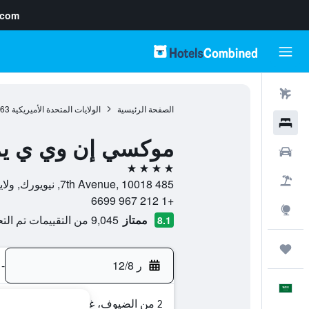
.com
رحلات طيران
الصفحة الرئيسية
الولايات المتحدة الأميريكية
963
فنادق
موكسي إن وي ي يم
سيارات
4 نجوم
حزم العروض
485 7th Avenue, 10018, نيويورك, ولاية نيويورك, الولايات المتحدة الأميريكية
+1 212 967 6699
استكشاف
ممتاز
9,045 من التقييمات تم التحقق منها
8.1
رحلات
ر 12/8
-
العَرَبِيَّة
2 من الضيوف، غرفة واحدة