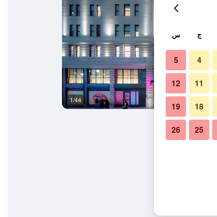
ج
س
5
4
12
11
1/44
بار
19
18
26
25