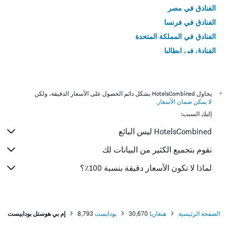
الفنادق في مصر
الفنادق في فرنسا
الفنادق في المملكة المتحدة
الفنادق في إيطاليا
الفنادق في تايلاند
*
يحاول HotelsCombined بشكل دائم الحصول على الأسعار الدقيقة، ولكن
لا يمكن ضمان الأسعار
.
إليك السبب:
HotelsCombined ليس البائع
نقوم بتجميع الكثير من البيانات لك
لماذا لا تكون الأسعار دقيقة بنسبة 100٪؟
الصفحة الرئيسية
هنغاريا
30,670
بودابست
8,793
إم بي هوستل بودابيست