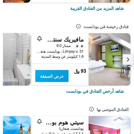
شاهد المزيد من الفنادق القريبة
فنادق رخيصة في بودابست
مافيريك سنترال ماركيت
2 نجمتين
ممتاز 9.0
Lónyay u. 31., بودابست, هنغاريا
1.6 كيلومتر عن وسط المدينة
93 ﷼
عرض الصفقة
شاهد أرخص الفنادق في بودابست
الفنادق الموصى بها
سيتي هوم بودابيست
بودابست, هنغاريا
1.1 كيلومتر عن وسط المدينة