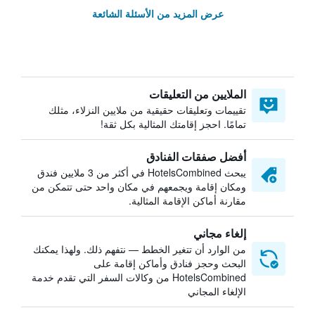
عرض المزيد من الأسئلة الشائعة
الملايين من التعليقات
تقييمات وتعليقات حقيقية من ملايين النزلاء، مثلك
تمامًا. احجز إقامتك المثالية بكل ثقة!
أفضل صفقات الفنادق
يبحث HotelsCombined في أكثر من 3 ملايين فندق
ومكان إقامة ويجمعهم في مكان واحد حتى تتمكن من
مقارنة أماكن الإقامة المثالية.
إلغاء مجاني
من الوارد أن تتغير الخطط — نتفهم ذلك. ولهذا يمكنك
البحث وحجز فنادق وأماكن إقامة على
HotelsCombined من وكالات السفر التي تقدم خدمة
الإلغاء المجاني