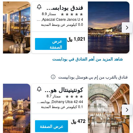
فندق بودابست ماريوت
5 نجوم
ممتاز 8.9
Apaczai Csere Janos U 4, بودابست, هنغاريا
0.0 كيلومتر عن وسط المدينة
1,021 ﷼
عرض
الصفقة
شاهد المزيد من أهم الفنادق في بودابست
فنادق بالقرب من إم بي هوستل بودابيست
كونتينينتال هوتل بودابيست
4 نجوم
ممتاز 8.7
Dohany Utca 42-44, بودابست, هنغاريا
0.1 كيلومتر عن وسط المدينة
472 ﷼
عرض الصفقة