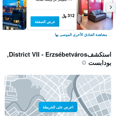
312 ﷼
عرض الصفقة
مشاهدة الفنادق الأخرى الموصى بها
استكشفDistrict VII - Erzsébetváros,
بودابست
اعرض على الخريطة