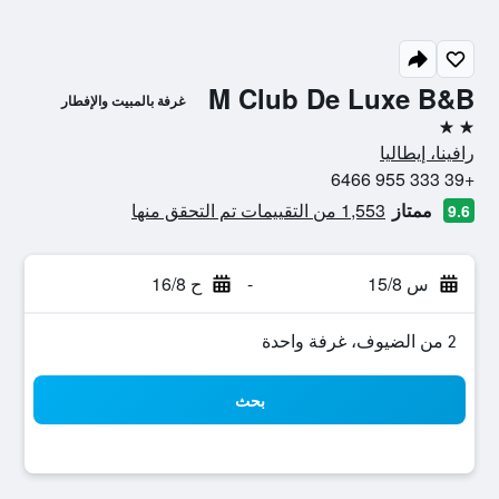
M Club De Luxe B&B
غرفة بالمبيت والإفطار
2 نجمتين
رافينا، إيطاليا
+39 333 955 6466
ممتاز
1,553 من التقييمات تم التحقق منها
9.6
س 15/8
-
ح 16/8
2 من الضيوف، غرفة واحدة
بحث