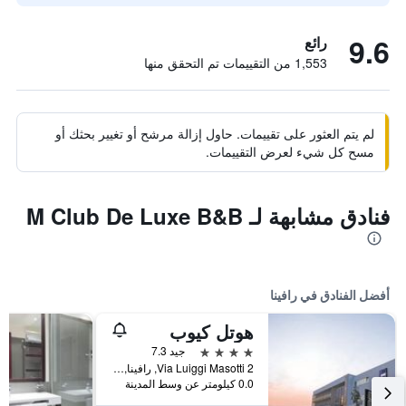
9.6
رائع
1,553 من التقييمات تم التحقق منها
لم يتم العثور على تقييمات. حاول إزالة مرشح أو تغيير بحثك أو
مسح كل شيء لعرض التقييمات.
فنادق مشابهة لـ M Club De Luxe B&B
أفضل الفنادق في رافينا
هوتل كيوب
4 نجوم
جيد 7.3
Via Luiggi Masotti 2, رافينا, مقاطعة رافينا, إيطاليا
0.0 كيلومتر عن وسط المدينة