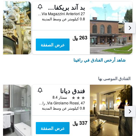
بد آند بريكفاست أل كانديانو
27 Via Magazzini Anteriori, رافينا, مقاطعة رافينا, إيطاليا
0.8 كيلومتر عن وسط المدينة
263 ﷼
عرض الصفقة
شاهد أرخص الفنادق في رافينا
الفنادق الموصى بها
فندق ديانا
3 نجوم
ممتاز 8.4
Via Girolamo Rossi, 47, رافينا, مقاطعة رافينا, إيطاليا
0.8 كيلومتر عن وسط المدينة
337 ﷼
عرض الصفقة