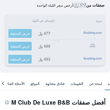
صفقات من
477 ﷼
/
أرخص سعر الليلة الواحدة
مزود
الإجمالي في الليلة
477 ﷼
عرض الصفقة
489 ﷼
عرض الصفقة
493 ﷼
عرض الصفقة
لمحة عن
التقييمات
فنادق مشابهة
الموقع
الأسئلة الشائعة
أفضل صفقات M Club De Luxe B&B