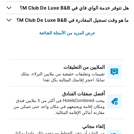
هل تتوفر خدمة الواي فاي في M Club De Luxe B&B؟
ما هو وقت تسجيل المغادرة في M Club De Luxe B&B؟
عرض المزيد من الأسئلة الشائعة
الملايين من التعليقات
تقييمات وتعليقات حقيقية من ملايين النزلاء، مثلك
تمامًا. احجز إقامتك المثالية بكل ثقة!
أفضل صفقات الفنادق
يبحث HotelsCombined في أكثر من 3 ملايين فندق
ومكان إقامة ويجمعهم في مكان واحد حتى تتمكن من
مقارنة أماكن الإقامة المثالية.
إلغاء مجاني
من الوارد أن تتغير الخطط — نتفهم ذلك. ولهذا يمكنك