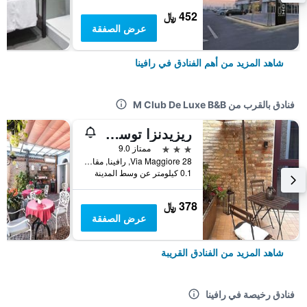
452 ﷼
عرض الصفقة
شاهد المزيد من أهم الفنادق في رافينا
فنادق بالقرب من M Club De Luxe B&B
ريزيدنزا توسكانيني
3 نجوم
ممتاز 9.0
28 Via Maggiore, رافينا, مقاطعة رافينا, إيطاليا
0.1 كيلومتر عن وسط المدينة
378 ﷼
عرض الصفقة
شاهد المزيد من الفنادق القريبة
فنادق رخيصة في رافينا