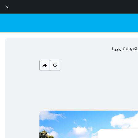
دونالد كاردرونا