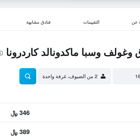
 عن
التقييمات
فنادق مشابهة
غولف وسبا ماكدونالد كاردرونا
2 من الضيوف، غرفة واحدة
346 ﷼
389 ﷼