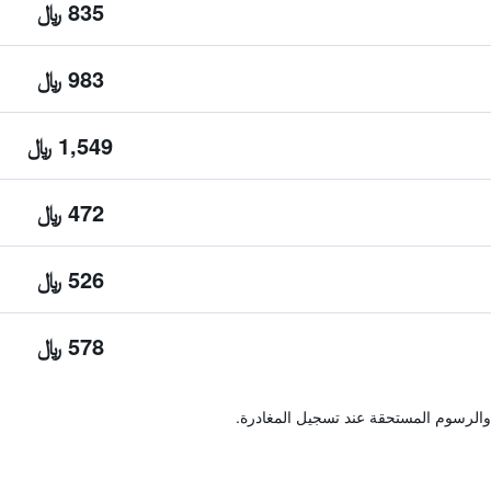
835 ﷼
983 ﷼
1,549 ﷼
472 ﷼
526 ﷼
578 ﷼
والرسوم المستحقة عند تسجيل المغادرة.