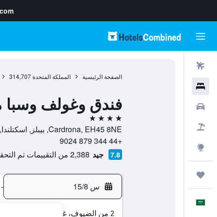
.com
رحلات طيران
الصفحة الرئيسية
المملكة المتحدة
314,707
فنادق
فندق وغولف وسبا ما
سيارات
4 نجوم
حزم العروض
Cardrona, EH45 8NE, بيبلز, اسكتلندا, المملكة المتحدة
+44 344 879 9024
استكشاف
جيد
2,388 من التقييمات تم التحقق منها
7.8
رحلات
س 15/8
-
العَرَبِيَّة
2 من الضيوف، غرفة واحدة