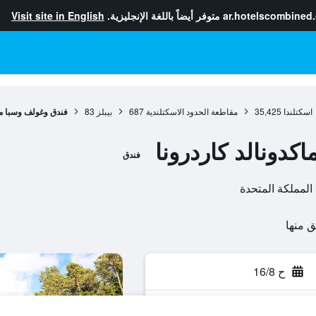
ar.hotelscombined
متوفر أيضاً باللغة الإنجليزية.
Visit site in English
اسكتلندا
35,425
مقاطعة الحدود الاسكتلندية
687
بيبلز
83
فندق وغولف وسبا ماك
كدونالد كاردرونا
فندق
ح 16/8