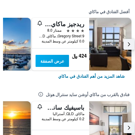
أفضل الفنادق في ماكاي
ريدجيز ماكاي سويتس
4 نجوم
ممتاز 8.0
9 Gregory Street, ماكاي, QLD, أستراليا
0.0 كيلومتر عن وسط المدينة
424 ﷼
عرض الصفقة
شاهد المزيد من أهم الفنادق في ماكاي
فنادق بالقرب من ماكاي أوشن سايد سنترال هوتل
باسيفيك ساندز أبارتمنتس
ماكاي, QLD, أستراليا
0.2 كيلومتر عن وسط المدينة