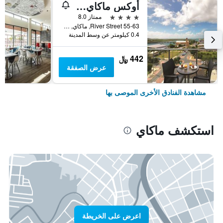
أوكس ماكاي ريفرمارك هوتل
4 نجوم
ممتاز 8.0
55-63 River Street, ماكاي, QLD, أستراليا
0.4 كيلومتر عن وسط المدينة
442 ﷼
عرض الصفقة
مشاهدة الفنادق الأخرى الموصى بها
استكشف ماكاي
اعرض على الخريطة