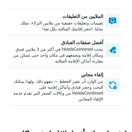
الملايين من التعليقات
تقييمات وتعليقات حقيقية من ملايين النزلاء، مثلك
تمامًا. احجز إقامتك المثالية بكل ثقة!
أفضل صفقات الفنادق
يبحث HotelsCombined في أكثر من 3 ملايين فندق
ومكان إقامة ويجمعهم في مكان واحد حتى تتمكن من
مقارنة أماكن الإقامة المثالية.
إلغاء مجاني
من الوارد أن تتغير الخطط — نتفهم ذلك. ولهذا يمكنك
البحث وحجز فنادق وأماكن إقامة على
HotelsCombined من وكالات السفر التي تقدم خدمة
الإلغاء المجاني