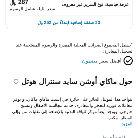
287 ﷼
غرفة قياسية، نوع السرير غير معروف
سعر الليلة شامل الرسوم
23 صفقة إضافية ابتداءً من 252 ﷼
*
يشمل المجموع الضرائب المحلية المقدرة والرسوم المستحقة عند
تسجيل المغادرة.
أفضل سعر
مضمون
حول ماكاي أوشن سايد سنترال هوتل
يتواجد هذا الموتيل الحائز على جائزة في إيست ماكاي ماكاي، و يوفر
معاملات فورية للحجز والمغادرة، خدمة مجالسة الأطفال ومسبح
خارجي. ويوجد أيضاً مركز للياقة البدنية بالإضافة إلى نقليات من وإلى
المطار، مكتب...
المزيد
من الجيد أن تعلم