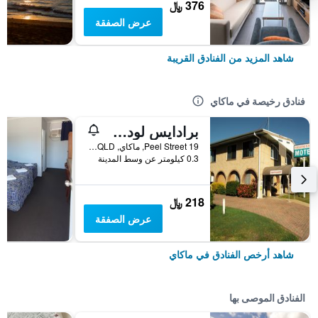
376 ﷼
عرض الصفقة
شاهد المزيد من الفنادق القريبة
فنادق رخيصة في ماكاي
برادايس لودج موتل
19 Peel Street, ماكاي, QLD, أستراليا
0.3 كيلومتر عن وسط المدينة
218 ﷼
عرض الصفقة
شاهد أرخص الفنادق في ماكاي
الفنادق الموصى بها