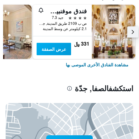
فندق موفنبيك جدة
4 نجوم
جيد 7.3
ص ب 2109 طريق المدينة, جدّة, المملكة العربية السعودية
2.1 كيلومتر عن وسط المدينة
331 ﷼
عرض الصفقة
مشاهدة الفنادق الأخرى الموصى بها
استكشفالصفا, جدّة