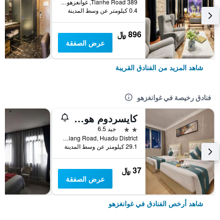
389 Tianhe Road, غوانغزهو, الصين
0.4 كيلومتر عن وسط المدينة
896 ﷼
عرض الصفقة
شاهد المزيد من الفنادق القريبة
فنادق رخيصة في غوانغزهو
كايسردوم هوتل أيربورت برانش
2 نجمتين
جيد 6.5
No. 2 Shunxiang Road, Huadu District, غوانغزهو, الصين
29.1 كيلومتر عن وسط المدينة
37 ﷼
عرض الصفقة
شاهد أرخص الفنادق في غوانغزهو