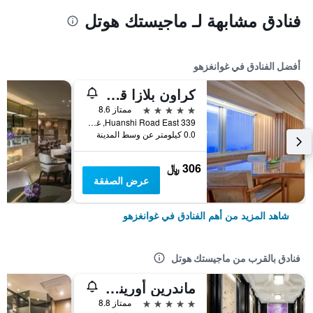
فنادق مشابهة لـ ماجيستك هوتل
أفضل الفنادق في غوانغزهو
كراون بلازا قوانغتشو سيتي سنتر، أحد الفنادق من مجموعة فنادق إنتركونتيننتال - سكاي لاين 63 بار للاستمتاع بإطلالة على مدينة قوانغتشو
5 نجوم
ممتاز 8.6
339 Huanshi Road East, غوانغزهو, الصين
0.0 كيلومتر عن وسط المدينة
306 ﷼
عرض الصفقة
شاهد المزيد من أهم الفنادق في غوانغزهو
فنادق بالقرب من ماجيستك هوتل
ماندرين أورينتال، قوانتشو
5 نجوم
ممتاز 8.8