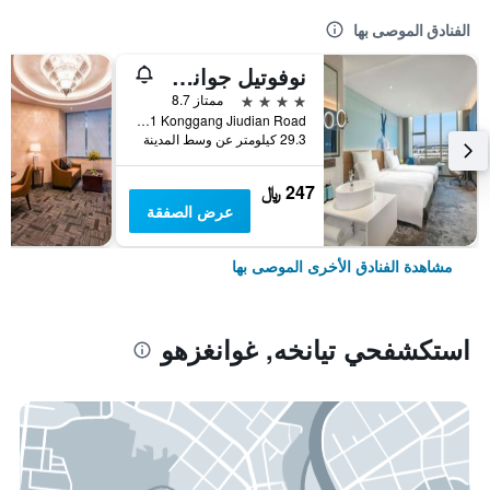
الفنادق الموصى بها
نوفوتيل جوانجشو بايون أيربورت
4 نجوم
ممتاز 8.7
No 1 Konggang Jiudian Road, غوانغزهو, الصين
29.3 كيلومتر عن وسط المدينة
247 ﷼
عرض الصفقة
مشاهدة الفنادق الأخرى الموصى بها
استكشفحي تيانخه, غوانغزهو