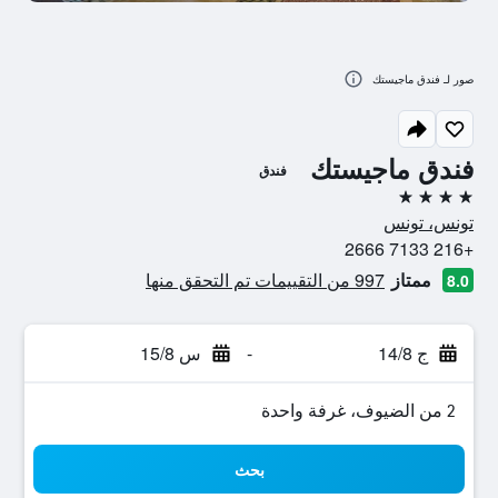
صور لـ فندق ماجيستك
فندق ماجيستك
فندق
4 نجوم
تونس، تونس
+216 7133 2666
ممتاز
997 من التقييمات تم التحقق منها
8.0
ج 14/8
-
س 15/8
2 من الضيوف، غرفة واحدة
بحث