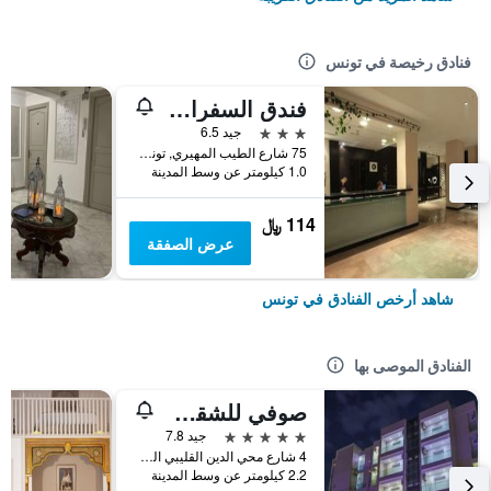
فنادق رخيصة في تونس
فندق السفراء تونس
3 نجوم
جيد 6.5
75 شارع الطيب المهيري, تونس, تونس
1.0 كيلومتر عن وسط المدينة
114 ﷼
عرض الصفقة
شاهد أرخص الفنادق في تونس
الفنادق الموصى بها
صوفي للشقق الفندقية
5 نجوم
جيد 7.8
4 شارع محي الدين القليبي المنار 2, تونس, تونس
2.2 كيلومتر عن وسط المدينة