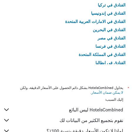
الفنادق في تركيا
الفنادق في إندونيسيا
الفنادق في الامارات العربية المتحدة
الفنادق في البحرين
الفنادق في مصر
الفنادق في فرنسا
الفنادق في المملكة المتحدة
الفنادق في إيطاليا
الفنادق في تايلاند
*
يحاول HotelsCombined بشكل دائم الحصول على الأسعار الدقيقة، ولكن
لا يمكن ضمان الأسعار
.
إليك السبب:
HotelsCombined ليس البائع
نقوم بتجميع الكثير من البيانات لك
لماذا لا تكون الأسعار دقيقة بنسبة 100٪؟