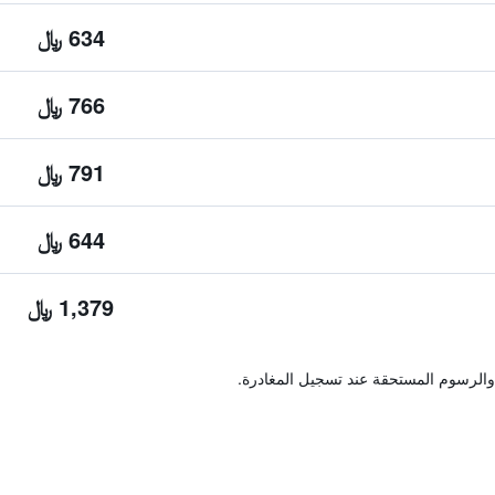
634 ﷼
766 ﷼
791 ﷼
644 ﷼
1,379 ﷼
والرسوم المستحقة عند تسجيل المغادرة.