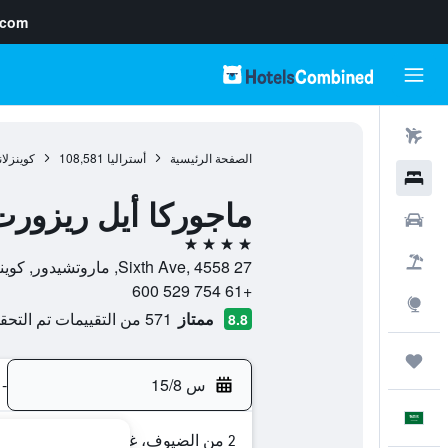
.com
رحلات طيران
الصفحة الرئيسية
أستراليا
108,581
كوينزلان
فنادق
ماجوركا أيل ريزورت
سيارات
4 نجوم
حزم العروض
27 Sixth Ave, 4558, ماروتشيدور, كوينزلاند, أستراليا
+61 754 529 600
استكشاف
ممتاز
571 من التقييمات تم التحقق منها
8.8
رحلات
س 15/8
-
العَرَبِيَّة
2 من الضيوف، غرفة واحدة