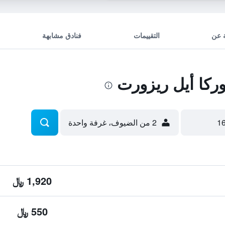
 عن
التقييمات
فنادق مشابهة
كا أيل ريزورت
2 من الضيوف، غرفة واحدة
1,920 ﷼
550 ﷼