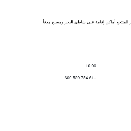
Majorca Isle Be على طول شارع Sixth، مقابل Maroochydore Surf Life Saving ونادي Bowls. ويوفر المنتجع أماكن إقامة على شاطئ البحر ومسبح مدفأ
10:00
+61 754 529 600