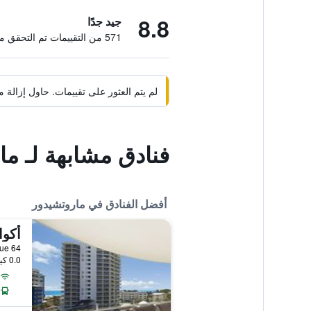
8.8
جيد جدًا
571 من التقييمات تم التحقق منها
لم يتم العثور على تقييمات. حاول إزال
فنادق مشابهة لـ ما
أفضل الفنادق في ماروتشيدور
أكوا
64 Sixth Avenue, ماروتشيدور, QLD, أستراليا
0.0 كيلومتر عن وسط المدينة