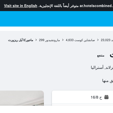
ar.hotelscombined
متوفر أيضاً باللغة الإنجليزية.
Visit site in English
د
23,023
صانشاين كوست
4,633
ماروتشيدور
299
ماجوركا أيل ريزورت
منتجع
ح 16/8