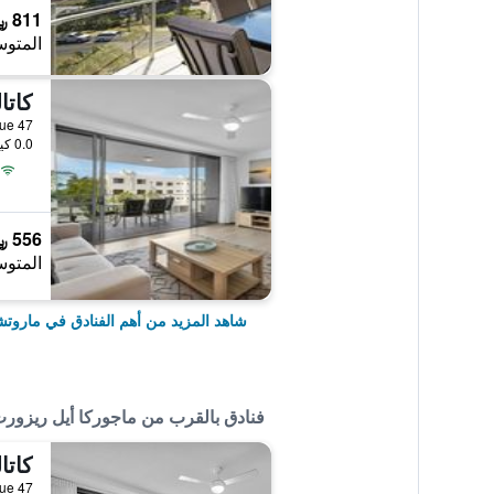
811 ﷼
المتوس
كاتا
47 Sixth Avenue, ماروتشيدور, QLD, أستراليا
0.0 كيلومتر عن وسط المدينة
556 ﷼
المتوس
شاهد المزيد من أهم الفنادق في ماروتش
فنادق بالقرب من ماجوركا أيل ريزور
كاتا
47 Sixth Avenue, ماروتشيدور, QLD, أستراليا