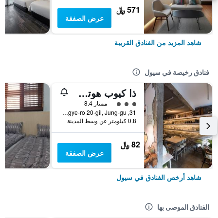
571 ﷼
عرض الصفقة
شاهد المزيد من الفنادق القريبة
فنادق رخيصة في سيول
ذا كيوب هوتل - دار ضيافة
تقييم فئة 3
ممتاز 8.4
31, Toegye-ro 20-gil, Jung-gu, سيول, كوريا الجنوبية
0.8 كيلومتر عن وسط المدينة
82 ﷼
عرض الصفقة
شاهد أرخص الفنادق في سيول
الفنادق الموصى بها