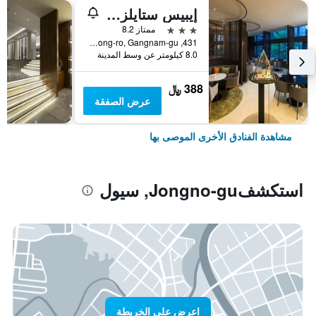
إيبيس ستايلز أمباسادور سيول غانغنام
3 نجوم
ممتاز 8.2
431, Samseong-ro, Gangnam-gu, سيول, كوريا الجنوبية
8.0 كيلومتر عن وسط المدينة
388 ﷼
عرض الصفقة
مشاهدة الفنادق الأخرى الموصى بها
استكشفJongno-gu, سيول
اعرض على الخريطة