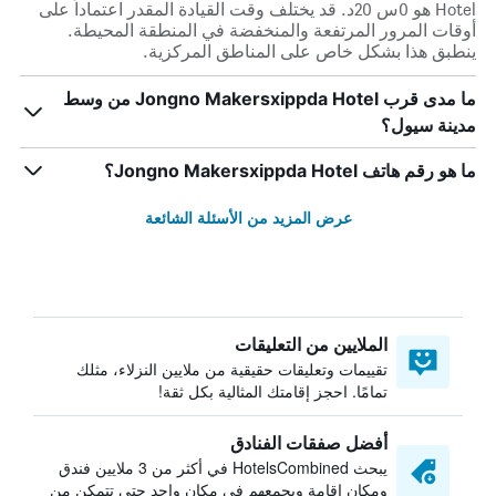
Hotel هو 0س 20د. قد يختلف وقت القيادة المقدر اعتماداً على
أوقات المرور المرتفعة والمنخفضة في المنطقة المحيطة.
ينطبق هذا بشكل خاص على المناطق المركزية.
ما مدى قرب Jongno Makersxippda Hotel من وسط
مدينة سيول؟
ما هو رقم هاتف Jongno Makersxippda Hotel؟
عرض المزيد من الأسئلة الشائعة
الملايين من التعليقات
تقييمات وتعليقات حقيقية من ملايين النزلاء، مثلك
تمامًا. احجز إقامتك المثالية بكل ثقة!
أفضل صفقات الفنادق
يبحث HotelsCombined في أكثر من 3 ملايين فندق
ومكان إقامة ويجمعهم في مكان واحد حتى تتمكن من