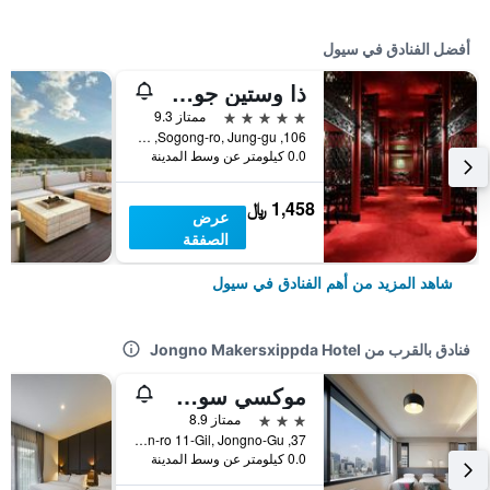
أفضل الفنادق في سيول
ذا وستين جوسون سول
5 نجوم
ممتاز 9.3
106, Sogong-ro, Jung-gu, سيول, كوريا الجنوبية
0.0 كيلومتر عن وسط المدينة
1,458 ﷼
عرض
الصفقة
شاهد المزيد من أهم الفنادق في سيول
فنادق بالقرب من Jongno Makersxippda Hotel
موكسي سول إنسادونج
3 نجوم
ممتاز 8.9
37, Donhwamun-ro 11-Gil, Jongno-Gu, سيول, كوريا الجنوبية
0.0 كيلومتر عن وسط المدينة