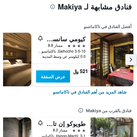
فنادق مشابهة لـ Makiya
أفضل الفنادق في تاكاماتسو
كيومي سانسو هاناجوكاي
4 نجوم
ممتاز 8.8
3-5-10 Saihocho, تاكاماتسو, اليابان
0.0 كيلومتر عن وسط المدينة
521 ﷼
عرض الصفقة
شاهد المزيد من أهم الفنادق في تاكاماتسو
فنادق بالقرب من Makiya
طويوكو إن تاكاماتسو هيوجو ماتشي
3 نجوم
ممتاز 8.0
3-1, Hyogo-Machi, تاكاماتسو, اليابان