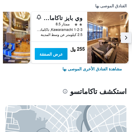
الفنادق الموصى بها
وي بايز تاكاماتسو - دار ضيافة
2 نجمتين
ممتاز 8.5
Kawaramachi 1-2-3, تاكاماتسو, اليابان
2.5 كيلومتر عن وسط المدينة
255 ﷼
عرض الصفقة
مشاهدة الفنادق الأخرى الموصى بها
استكشف تاكاماتسو