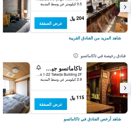
0.5 كيلومتر عن وسط المدينة
204 ﷼
عرض الصفقة
شاهد المزيد من الفنادق القريبة
فنادق رخيصة في تاكاماتسو
تاكاماتسو جيست هاوس بي جي ستيشن
Nishinomarucho 1-22 Takeda Building 2F, تاكاماتسو, اليابان
2.9 كيلومتر عن وسط المدينة
115 ﷼
عرض الصفقة
شاهد أرخص الفنادق في تاكاماتسو