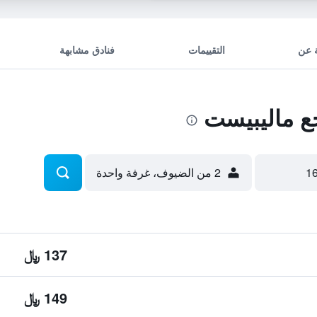
 عن
التقييمات
فنادق مشابهة
 ماليبيست
2 من الضيوف، غرفة واحدة
137 ﷼
149 ﷼