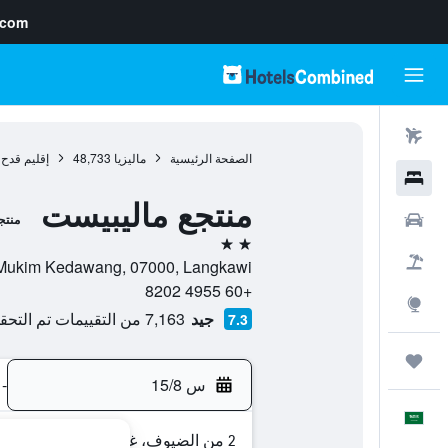
.com
رحلات طيران
الصفحة الرئيسية
ماليزيا
48,733
إقليم قدح
فنادق
منتجع ماليبيست
سيارات
منتج
2 نجمتين
حزم العروض
antai Cenang, Mukim Kedawang, 07000, Langkawi
+60 4955 8202
استكشاف
جيد
7,163 من التقييمات تم التحقق منها
7.3
رحلات
س 15/8
-
العَرَبِيَّة
2 من الضيوف، غرفة واحدة