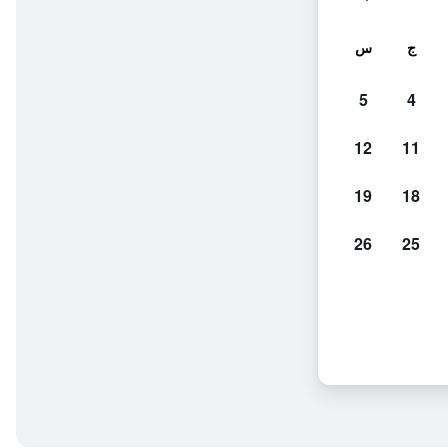
ج
س
5
4
12
11
19
18
26
25