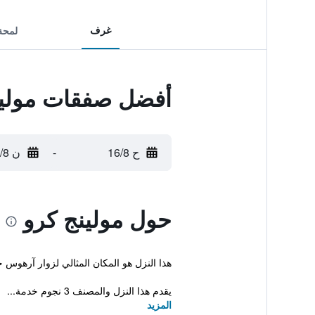
غرف
لمحة
أفضل صفقات مولين
ح 16/8
-
ن 17/8
حول مولينج كرو
هذا النزل هو المكان المثالي لزوار آرهوس حيث أن Malling Station يوجد على بعد مسافة قريبة. بإمكان الضيوف أيضاً الاستفادة من خدمة الواي ف
يقدم هذا النزل والمصنف 3 نجوم خدمة...
المزيد