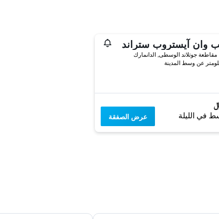
ب وان آيستروب ستراند
, مقاطعة جوتلاند الوسطى, الدانمارك
ط في الليلة
عرض الصفقة