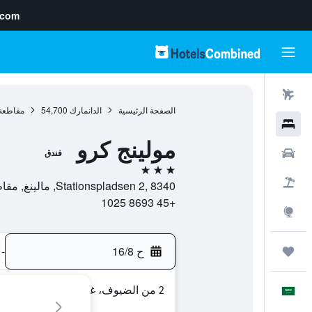
.com
رحلات طيران
الصفحة الرئيسية
الدانمارك
54,700
مقاطعة 
فنادق
مولينج كرو
سيارات
فندق
3 نجوم
حزم العروض
Stationspladsen 2, 8340, مالينغ, مقاطعة جوتلاند الوسطى, الدانمارك
+45 8693 1025
استكشاف
ح 16/8
-
رحلات
2 من الضيوف، غرفة واحدة
العَرَبِيَّة