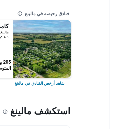
فنادق رخيصة في مالينغ
كام
مالينغ
4.5 كيلومتر عن وسط المدينة
205 ﷼
المتوس
شاهد أرخص الفنادق في مالينغ
استكشف مالينغ