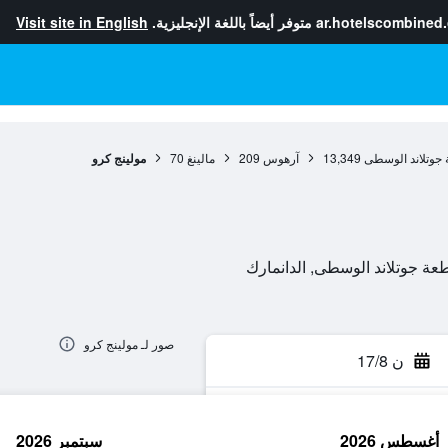
ar.hotelscombined
متوفر أيضاً باللغة الإنجليزية.
Visit site in English
جوتلاند الوسطى
13,349
آرهوس
209
مالينغ
70
مولينج كرو
صور لـ مولينج كرو
ن 17/8
أغسطس 2026
سبتمبر 2026