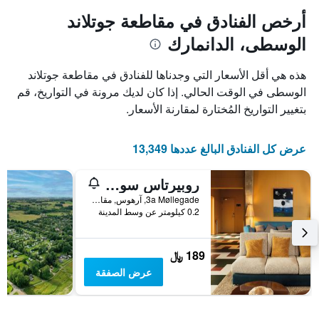
أرخص الفنادق في مقاطعة جوتلاند
الوسطى، الدانمارك
هذه هي أقل الأسعار التي وجدناها للفنادق في مقاطعة جوتلاند
الوسطى في الوقت الحالي. إذا كان لديك مرونة في التواريخ، قم
بتغيير التواريخ المُختارة لمقارنة الأسعار.
عرض كل الفنادق البالغ عددها 13,349
روبيرتاس سوسيتي
3a Møllegade, آرهوس, مقاطعة جوتلاند الوسطى, الدانمارك
0.2 كيلومتر عن وسط المدينة
189 ﷼
عرض الصفقة