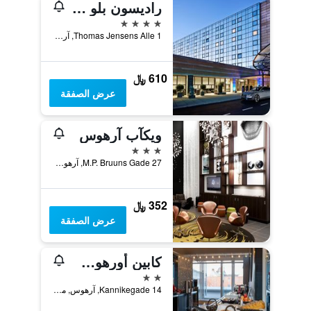
راديسون بلو سكندينافيا هوتل، آرهوس
4 نجوم
Thomas Jensens Alle 1, آرهوس, مقاطعة جوتلاند الوسطى, الدانمارك
610 ﷼
عرض الصفقة
ويكآب آرهوس
3 نجوم
M.P. Bruuns Gade 27, آرهوس, مقاطعة جوتلاند الوسطى, الدانمارك
352 ﷼
عرض الصفقة
كابين أورهوس هوتل
2 نجمتين
Kannikegade 14, آرهوس, مقاطعة جوتلاند الوسطى, الدانمارك