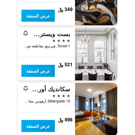
349 ﷼
عرض الصفقة
بست ويسترن بلس هوتل إيد
4 نجوم
Torvet 1, هيرنينغ, مقاطعة جوتلاند الوسطى, الدانمارك
521 ﷼
عرض الصفقة
سكانديك أورهوس سيتي
4 نجوم
Østergade 10, آرهوس, مقاطعة جوتلاند الوسطى, الدانمارك
496 ﷼
عرض الصفقة