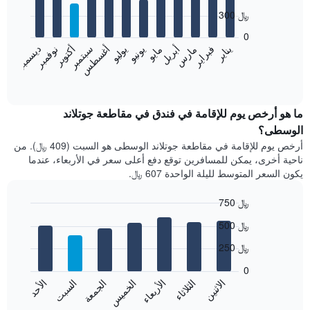
with
300 ﷼
12
bars.
0
فبراير
مايو
أغسطس
نوفمبر
يناير
أبريل
يوليو
أكتوبر
مارس
يونيو
سبتمبر
ديسمبر
يعرض
المخطط
End
of
التالي
interactive
متوسط
chart
سعر
ما هو أرخص يوم للإقامة في فندق في مقاطعة جوتلاند
غرفة
الوسطى؟
كل
أرخص يوم للإقامة في مقاطعة جوتلاند الوسطى هو السبت (409 ﷼). من
شهر
ناحية أخرى، يمكن للمسافرين توقع دفع أعلى سعر في الأربعاء، عندما
يتضمن
يكون السعر المتوسط لليلة الواحدة 607 ﷼.
المخطط
1
750 ﷼
محور
X
Bar
Chart
500 ﷼
graphic.
الذي
chart
with
يعرض
250 ﷼
7
الشهور.
bars.
يتضمن
0
المخطط
الاثنين
الثلاثاء
الأربعاء
الخميس
الجمعة
السبت
الأحد
يعرض
التالي
المخطط
End
1