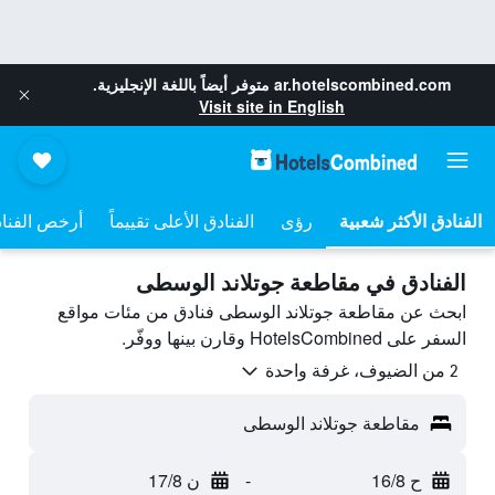
ar.hotelscombined.com
متوفر أيضاً باللغة الإنجليزية.
Visit site in English
رؤى
الفنادق الأعلى تقييماً
أرخص الفنا
الفنادق في مقاطعة جوتلاند الوسطى
ابحث عن مقاطعة جوتلاند الوسطى فنادق من مئات مواقع
السفر على HotelsCombined وقارن بينها ووفّر.
2 من الضيوف، غرفة واحدة
مقاطعة جوتلاند الوسطى
ح 16/8
-
ن 17/8