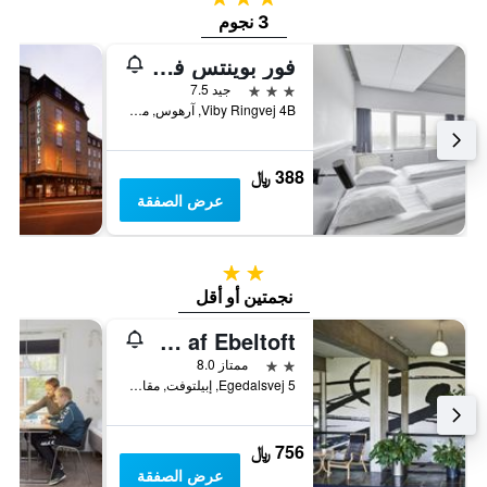
3 نجوم
فور بوينتس فليكس باي شيراتون أروس فيبي
3 نجوم
جيد 7.5
Viby Ringvej 4B, آرهوس, مقاطعة جوتلاند الوسطى, الدانمارك
388 ﷼
عرض الصفقة
2 نجمتين
نجمتين أو أقل
Toppen af Ebeltoft
2 نجمتين
ممتاز 8.0
Egedalsvej 5, إبيلتوفت, مقاطعة جوتلاند الوسطى, الدانمارك
756 ﷼
عرض الصفقة