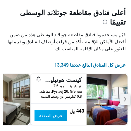
يتضمن
المخطط
1
المخطط
أعلى فنادق مقاطعة جوتلاند الوسطى
1
محور
تقييمًا
X
محور
Y
الذي
الذي
يعرض
قيّم مستخدمونا فنادق مقاطعة جوتلاند الوسطى هذه من ضمن
عدد
يعرض
أفضل الأماكن للإقامة. تأكد من قراءة أوصاف الفنادق وتقييماتها
الأيام
متوسط
للعثور على مكان الإقامة المناسب لك.
قبل
سعر
غرفة
الإقامة
في
يتضمن
عرض كل الفنادق البالغ عددها 13,349
عطلة
المخطط
نهاية
التالي
1
هذا
كيست هوتيليت ديورسلاند
محور
الأسبوع
3 نجوم
جيد 7.6
Y
خلال
Kystvej 26, Grenaa, مقاطعة جوتلاند الوسطى, الدانمارك
آخر
الذي
0.8 كيلومتر عن وسط المدينة
3
يعرض
أيام
متوسط
سعر
443 ﷼
غرفة
عرض الصفقة