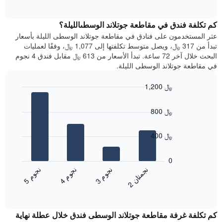
of
التالي
محور
interactive
متوسط
chart
Y
سعر
كم تكلفة فندق في مقاطعة جوتلاند الوسطىالليلة؟
الذي
غرفة
عثر المستخدمون على فنادق في مقاطعة جوتلاند الوسطى الليلة بأسعار
يعرض
كل
تبدأ من 317 ﷼، ويصل متوسط تكلفتها إلى 1,077 ﷼، وفقًا لعمليات
متوسط
يوم
سعر
البحث خلال آخر 72 ساعة. تبدأ الأسعار من 613 ﷼ مقابل فندق 4 نجوم
في
غرفة
في مقاطعة جوتلاند الوسطى الليلة.
الأسبوع
يتضمن
1,200 ﷼
المخطط
Bar
1
Chart
graphic.
chart
محور
800 ﷼
with
X
4
الذي
bars.
400 ﷼
يعرض
أيام
يعرض
الأسبوع.
المخطط
0
يتضمن
التالي
ن
ن
ن
م
ن
م
ن
م
المخطط
متوسط
3
ج
و
4
ج
و
5
ج
و
2
ج
م
ت
ا
التالي
End
سعر
1
of
الغرفة
interactive
محور
هذه
chart
Y
كم تكلفة غرفة مقاطعة جوتلاند الوسطى فندق خلال عطلة نهاية
الليلة
الذي