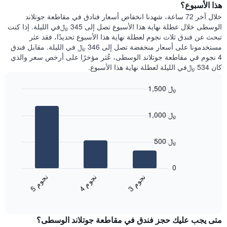
الذي
هذا الأسبوع؟
يعرض
عُثر
خلال آخر 72 ساعة، شهدنا انخفاض أسعار فنادق في مقاطعة جوتلاند
متوسط
عليه
الوسطى خلال عطلة نهاية هذا الأسبوع تصل إلى 345 ﷼في الليلة. إذا كنت
سعر
خلال
تبحث عن فندق ثلاث نجوم لعطلة نهاية هذا الأسبوع تحديدًا، فقد عثر
غرفة
آخر
مستخدمونا على أسعار منخفضة تصل إلى 346 ﷼ في الليلة. مقابل فندق
3
4 نجوم في مقاطعة جوتلاند الوسطى، عُثر مؤخرًا على أرخص سعر والذي
أيام
كان 534 ﷼في الليلة لعطلة نهاية هذا الأسبوع.
مع
التصنيف
1,500 ﷼
حسب
النجوم
Bar
Chart
graphic.
يتضمن
chart
1,000 ﷼
with
المخطط
3
1
bars.
محور
500 ﷼
X
يعرض
التي
المخطط
تعرض
0
التالي
فئات
ن
م
ن
م
ن
م
متوسط
الفنادق
4
ج
و
3
ج
و
5
ج
و
End
سعر
بالنجوم.
of
الغرفة
interactive
يتضمن
خلال
chart
المخطط
متى يجب عليك حجز فندق في مقاطعة جوتلاند الوسطى؟
عطلة
1