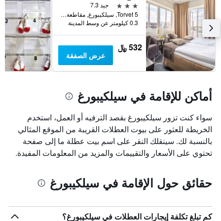
قبل
3 نجوم
جيد 7.3
الإقامة
Torvet 5, سيلكيبورغ, مقاطعة جوتلاند الوسطى, الدانمارك
يتضمن
0.3 كيلومتر عن وسط المدينة
المخطط
التالي
532 ﷼
1
عرض الصفقة
محور
Y
الذي
يعرض
أماكن للإقامة في سيلكيبورغ
متوسط
سعر
غرفة
سواء كنت تزور سيلكيبورغ بقصد الترفيه أو العمل، استخدم
الخريطة للعثور على بيوت العطلات القريبة من الموقع المثالي
بالنسبة لك. سينقلك النقر على اسم بيت عطلة ما إلى صفحة
تحتوي على الأسعار والتقييمات والمزيد من المعلومات المفيدة.
حقائق حول الإقامة في سيلكيبورغ
كم تبلغ تكلفة إيجارات العطلات في سيلكيبورغ؟