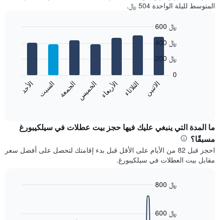
المتوسط لليلة الواحدة 504 ﷼.
600 ﷼
Bar
Chart
400 ﷼
graphic.
chart
with
200 ﷼
7
bars.
0
الاثنين
الثلاثاء
الأربعاء
الخميس
الجمعة
السبت
الأحد
يعرض
المخطط
End
of
التالي
interactive
متوسط
chart
سعر
ما المدة التي ينبغي عليك فيها حجز بيت عطلات في سيلكيبورغ
غرفة
مسبقًا؟
كل
احجز قبل 82 من الأيام على الأقل قبل بدء إقامتك لتحصل على أفضل سعر
يوم
مقابل بيت العطلات في سيلكيبورغ.
في
الأسبوع
يتضمن
800 ﷼
المخطط
Line
Chart
1
graphic.
chart
محور
with
600 ﷼
X
90