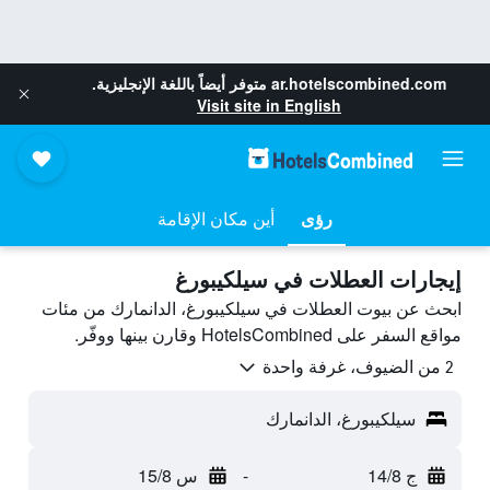
ar.hotelscombined.com
متوفر أيضاً باللغة الإنجليزية.
Visit site in English
رؤى
أين مكان الإقامة
إيجارات العطلات في سيلكيبورغ
ابحث عن بيوت العطلات في سيلكيبورغ، الدانمارك من مئات
مواقع السفر على HotelsCombined وقارن بينها ووفّر.
2 من الضيوف، غرفة واحدة
سيلكيبورغ، الدانمارك
ج 14/8
-
س 15/8