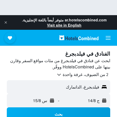
ar.hotelscombined.com
متوفر أيضاً باللغة الإنجليزية.
Visit site in English
الفنادق في فيلدبجرغ
ابحث عن فنادق في فيلدبجرغ من مئات مواقع السفر وقارن
بينها على HotelsCombined ووفّر.
2 من الضيوف، غرفة واحدة
فيلدبجرغ، الدانمارك
ج 14/8
-
س 15/8
بحث