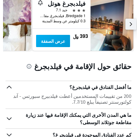
أيام
فيلدبجرغ هوتل
الأسبوع.
3 نجوم
جيد 7.1
يتضمن
Bredgade 1, فيلدبجرغ, مقاطعة جوتلاند الوسطى, الدانمارك
المخطط
0.3 كيلومتر عن وسط المدينة
التالي
1
393 ﷼
محور
عرض الصفقة
Y
الذي
يعرض
متوسط
حقائق حول الإقامة في فيلدبجرغ
سعر
غرفة
ما أفضل الفنادق في فيلدبجرغ؟
200 من تقييمات المستخدمين أعطت فيلدبيرج سبورتس - آند
كولتورسنتر تصنيفاً يبلغ 7.7/10.
ما هي المدن الأخرى التي يمكنك الإقامة فيها عند زيارة
مقاطعة جوتلاند الوسطى؟
كم عدد الفنادق الموجودة في فيلدبجرغ؟