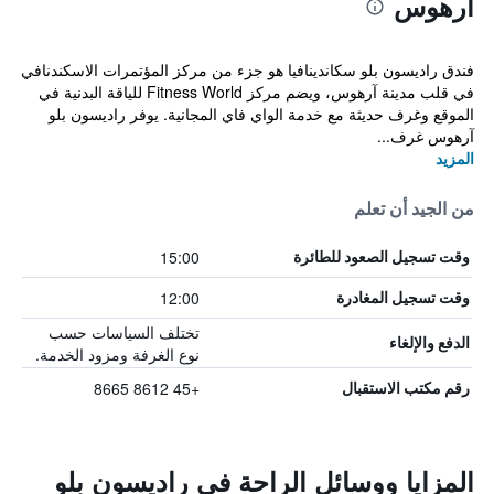
آرهوس
فندق راديسون بلو سكاندينافيا هو جزء من مركز المؤتمرات الاسكندنافي
في قلب مدينة آرهوس، ويضم مركز Fitness World للياقة البدنية في
الموقع وغرف حديثة مع خدمة الواي فاي المجانية. يوفر راديسون بلو
آرهوس غرف...
المزيد
من الجيد أن تعلم
15:00
وقت تسجيل الصعود للطائرة
12:00
وقت تسجيل المغادرة
تختلف السياسات حسب
الدفع والإلغاء
نوع الغرفة ومزود الخدمة.
+45 8612 8665
رقم مكتب الاستقبال
المزايا ووسائل الراحة في راديسون بلو