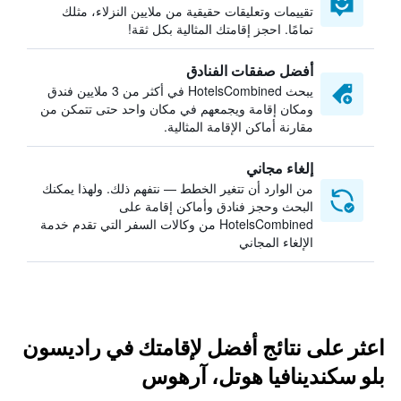
تقييمات وتعليقات حقيقية من ملايين النزلاء، مثلك
تمامًا. احجز إقامتك المثالية بكل ثقة!
أفضل صفقات الفنادق
يبحث HotelsCombined في أكثر من 3 ملايين فندق
ومكان إقامة ويجمعهم في مكان واحد حتى تتمكن من
مقارنة أماكن الإقامة المثالية.
إلغاء مجاني
من الوارد أن تتغير الخطط — نتفهم ذلك. ولهذا يمكنك
البحث وحجز فنادق وأماكن إقامة على
HotelsCombined من وكالات السفر التي تقدم خدمة
الإلغاء المجاني
اعثر على نتائج أفضل لإقامتك في راديسون
بلو سكندينافيا هوتل، آرهوس