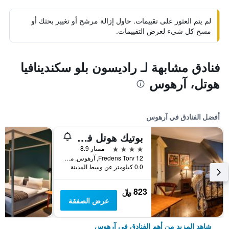
لم يتم العثور على تقييمات. حاول إزالة مرشح أو تغيير بحثك أو
مسح كل شيء لعرض التقييمات.
فنادق مشابهة لـ راديسون بلو سكندينافيا
هوتل، آرهوس
أفضل الفنادق في آرهوس
بوتيك هوتل فيلا بروفينس
4 نجوم
ممتاز 8.9
Fredens Torv 12, آرهوس, مقاطعة جوتلاند الوسطى, الدانمارك
0.0 كيلومتر عن وسط المدينة
823 ﷼
عرض الصفقة
شاهد المزيد من أهم الفنادق في آرهوس