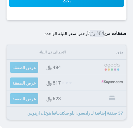
بحث
صفقات من
494 ﷼
/
أرخص سعر الليلة الواحدة
مزود
الإجمالي في الليلة
494 ﷼
عرض الصفقة
517 ﷼
عرض الصفقة
523 ﷼
عرض الصفقة
37 صفقة إضافية لـ راديسون بلو سكندينافيا هوتل، آرهوس