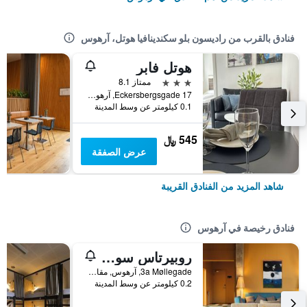
فنادق بالقرب من راديسون بلو سكندينافيا هوتل، آرهوس
هوتل فابر
3 نجوم
ممتاز 8.1
Eckersbergsgade 17, آرهوس, مقاطعة جوتلاند الوسطى, الدانمارك
0.1 كيلومتر عن وسط المدينة
545 ﷼
عرض الصفقة
شاهد المزيد من الفنادق القريبة
فنادق رخيصة في آرهوس
روبيرتاس سوسيتي
3a Møllegade, آرهوس, مقاطعة جوتلاند الوسطى, الدانمارك
0.2 كيلومتر عن وسط المدينة