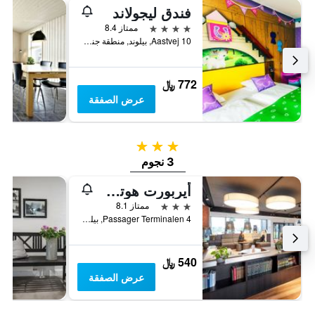
فندق ليجولاند
4 نجوم
ممتاز 8.4
Aastvej 10, بيلوند, منطقة جنوب الدنمارك, الدانمارك
772 ﷼
عرض الصفقة
3 نجوم
3 نجوم
أيربورت هوتل، بيلاند
3 نجوم
ممتاز 8.1
Passager Terminalen 4, بيلوند, منطقة جنوب الدنمارك, الدانمارك
540 ﷼
عرض الصفقة