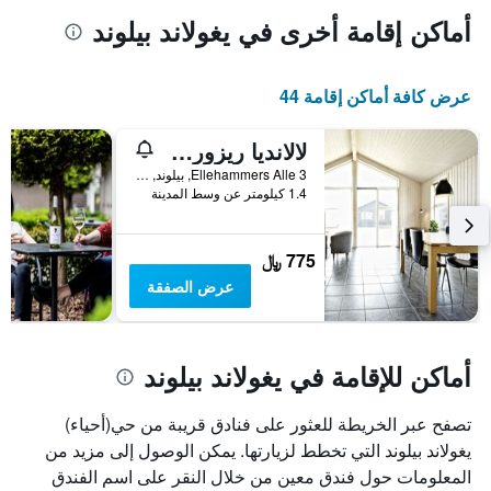
أماكن إقامة أخرى في يغولاند بيلوند
عرض كافة أماكن إقامة 44
لالانديا ريزورت بيلوند
Ellehammers Alle 3, بيلوند, منطقة جنوب الدنمارك, الدانمارك
1.4 كيلومتر عن وسط المدينة
775 ﷼
عرض الصفقة
أماكن للإقامة في يغولاند بيلوند
تصفح عبر الخريطة للعثور على فنادق قريبة من حي(أحياء)
يغولاند بيلوند التي تخطط لزيارتها. يمكن الوصول إلى مزيد من
المعلومات حول فندق معين من خلال النقر على اسم الفندق