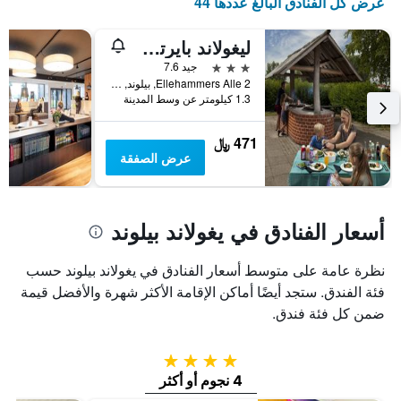
عرض كل الفنادق البالغ عددها 44
ليغولاند بايرتس إن موتل
3 نجوم
جيد 7.6
Ellehammers Alle 2, بيلوند, منطقة جنوب الدنمارك, الدانمارك
1.3 كيلومتر عن وسط المدينة
471 ﷼
عرض الصفقة
أسعار الفنادق في يغولاند بيلوند
نظرة عامة على متوسط أسعار الفنادق في يغولاند بيلوند حسب
فئة الفندق. ستجد أيضًا أماكن الإقامة الأكثر شهرة والأفضل قيمة
ضمن كل فئة فندق.
4 نجوم
4 نجوم أو أكثر