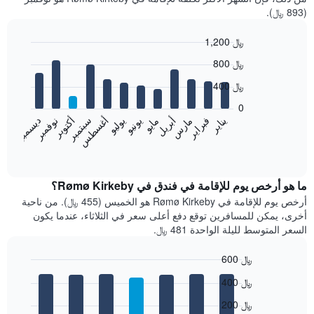
(893 ﷼).
1,200 ﷼
Bar
Chart
800 ﷼
graphic.
chart
with
400 ﷼
12
bars.
0
فبراير
مايو
أغسطس
نوفمبر
يناير
أبريل
يوليو
أكتوبر
مارس
يونيو
سبتمبر
ديسمبر
يعرض
المخطط
End
of
التالي
interactive
متوسط
chart
سعر
ما هو أرخص يوم للإقامة في فندق في Rømø Kirkeby؟
غرفة
أرخص يوم للإقامة في Rømø Kirkeby هو الخميس (455 ﷼). من ناحية
كل
أخرى، يمكن للمسافرين توقع دفع أعلى سعر في الثلاثاء، عندما يكون
شهر
السعر المتوسط لليلة الواحدة 481 ﷼.
يتضمن
المخطط
600 ﷼
1
Bar
محور
Chart
400 ﷼
graphic.
chart
X
with
الذي
200 ﷼
7