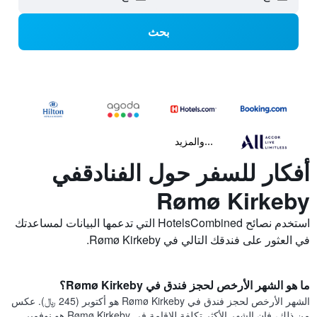
بحث
...والمزيد
أفكار للسفر حول الفنادقفي
Rømø Kirkeby
استخدم نصائح HotelsCombined التي تدعمها البيانات لمساعدتك
في العثور على فندقك التالي في Rømø Kirkeby.
ما هو الشهر الأرخص لحجز فندق في Rømø Kirkeby؟
الشهر الأرخص لحجز فندق في Rømø Kirkeby هو أكتوبر (245 ﷼). عكس
من ذلك، فإن الشهر الأكثر تكلفة للإقامة في Rømø Kirkeby هو نوفمبر