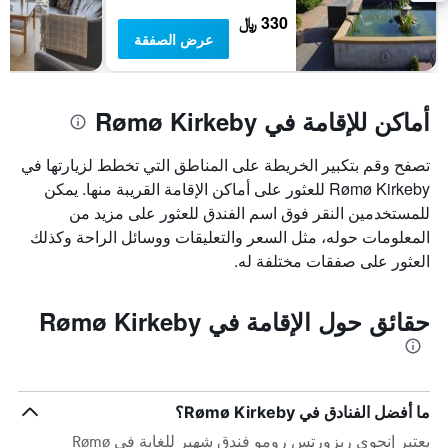
330 ﷼
عرض الصفقة
أماكن للإقامة في Rømø Kirkeby
تصفح وقم بتكبير الخريطة على المناطق التي تخطط لزيارتها في
Rømø Kirkeby للعثور على أماكن الإقامة القريبة منها. يمكن
للمستخدمين النقر فوق اسم الفندق للعثور على مزيد من
المعلومات حوله، مثل السعر والتعليقات ووسائل الراحة وكذلك
العثور على صفقات مختلفة له.
حقائق حول الإقامة في Rømø Kirkeby
ما أفضل الفنادق في Rømø Kirkeby؟
يعتبر إنجوي ريزورتس رومو فندق شهير للغاية في Rømø