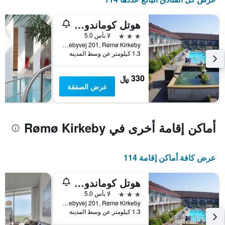
1
محور
هوتل كوماندورجاردن
Y
3 نجوم
لا بأس 5.0
الذي
Havnebyvej 201, Rømø Kirkeby, منطقة جنوب الدنمارك, الدانمارك
يعرض
1.3 كيلومتر عن وسط المدينة
متوسط
سعر
غرفة
330 ﷼
عرض الصفقة
أماكن إقامة أخرى في Rømø Kirkeby
عرض كافة أماكن إقامة 114
هوتل كوماندورجاردن
3 نجوم
لا بأس 5.0
Havnebyvej 201, Rømø Kirkeby, منطقة جنوب الدنمارك, الدانمارك
1.3 كيلومتر عن وسط المدينة