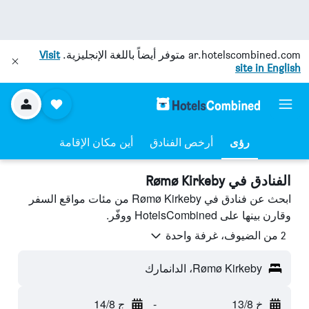
ar.hotelscombined.com
متوفر أيضاً باللغة الإنجليزية.
Visit
site in English
رؤى
أرخص الفنادق
أين مكان الإقامة
الفنادق في Rømø Kirkeby
ابحث عن فنادق في Rømø Kirkeby من مئات مواقع السفر
وقارن بينها على HotelsCombined ووفّر.
2 من الضيوف، غرفة واحدة
Rømø Kirkeby، الدانمارك
خ 13/8
-
ج 14/8