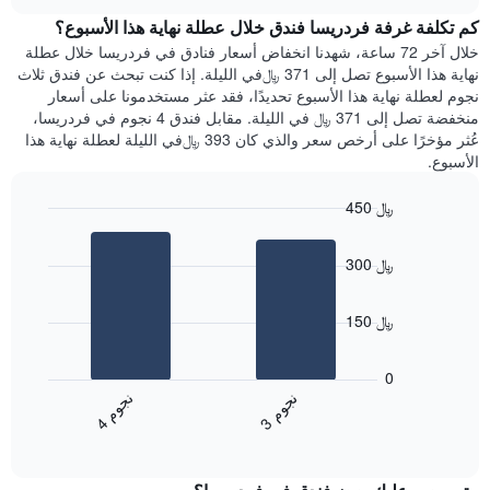
هذه
chart
محور
كم تكلفة غرفة فردريسا فندق خلال عطلة نهاية هذا الأسبوع؟
الليلة
Y
الذي
خلال آخر 72 ساعة، شهدنا انخفاض أسعار فنادق في فردريسا خلال عطلة
الذي
عُثر
نهاية هذا الأسبوع تصل إلى 371 ﷼في الليلة. إذا كنت تبحث عن فندق ثلاث
يعرض
عليه
نجوم لعطلة نهاية هذا الأسبوع تحديدًا، فقد عثر مستخدمونا على أسعار
متوسط
خلال
منخفضة تصل إلى 371 ﷼ في الليلة. مقابل فندق 4 نجوم في فردريسا،
سعر
آخر
عُثر مؤخرًا على أرخص سعر والذي كان 393 ﷼في الليلة لعطلة نهاية هذا
غرفة
3
الأسبوع.
أيام
مع
450 ﷼
التصنيف
Bar
حسب
Chart
graphic.
chart
النجوم
300 ﷼
with
يتضمن
2
المخطط
bars.
1
150 ﷼
محور
يعرض
X
المخطط
0
التي
التالي
ن
م
ن
م
تعرض
متوسط
3
ج
و
4
ج
و
فئات
End
سعر
of
الفنادق
الغرفة
interactive
بالنجوم.
خلال
chart
يتضمن