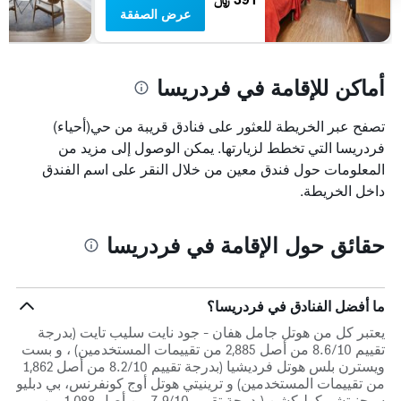
عرض الصفقة
أماكن للإقامة في فردريسا
تصفح عبر الخريطة للعثور على فنادق قريبة من حي(أحياء)
فردريسا التي تخطط لزيارتها. يمكن الوصول إلى مزيد من
المعلومات حول فندق معين من خلال النقر على اسم الفندق
داخل الخريطة.
حقائق حول الإقامة في فردريسا
ما أفضل الفنادق في فردريسا؟
يعتبر كل من هوتل جامل هفان - جود نايت سليب تايت (بدرجة
تقييم 8.6/10 من أصل 2,885 من تقييمات المستخدمين) ، و بست
ويسترن بلس هوتل فرديشيا (بدرجة تقييم 8.2/10 من أصل 1,862
من تقييمات المستخدمين) و ترينيتي هوتل أوج كونفرنس، بي دبليو
سيجنيتشر كوليكشن (بدرجة تقييم 7.9/10 من أصل 1,088 من