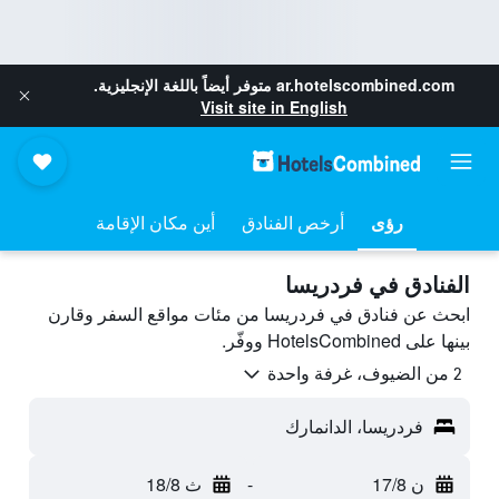
ar.hotelscombined.com
متوفر أيضاً باللغة الإنجليزية.
Visit site in English
رؤى
أرخص الفنادق
أين مكان الإقامة
الفنادق في فردريسا
ابحث عن فنادق في فردريسا من مئات مواقع السفر وقارن
بينها على HotelsCombined ووفّر.
2 من الضيوف، غرفة واحدة
فردريسا، الدانمارك
ن 17/8
-
ث 18/8