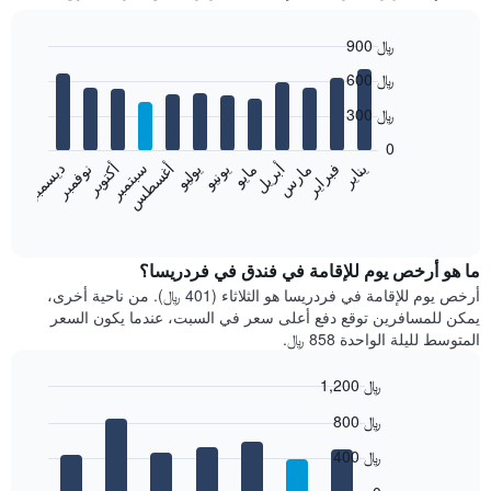
900 ﷼
Bar
Chart
600 ﷼
graphic.
chart
with
300 ﷼
12
bars.
0
فبراير
مايو
أغسطس
نوفمبر
يناير
أبريل
يوليو
أكتوبر
مارس
يونيو
سبتمبر
ديسمبر
يعرض
المخطط
End
of
التالي
interactive
متوسط
chart
سعر
ما هو أرخص يوم للإقامة في فندق في فردريسا؟
غرفة
أرخص يوم للإقامة في فردريسا هو الثلاثاء (401 ﷼). من ناحية أخرى،
كل
يمكن للمسافرين توقع دفع أعلى سعر في السبت، عندما يكون السعر
شهر
المتوسط لليلة الواحدة 858 ﷼.
يتضمن
المخطط
1,200 ﷼
1
Bar
محور
Chart
800 ﷼
graphic.
chart
X
with
الذي
400 ﷼
7
يعرض
bars.