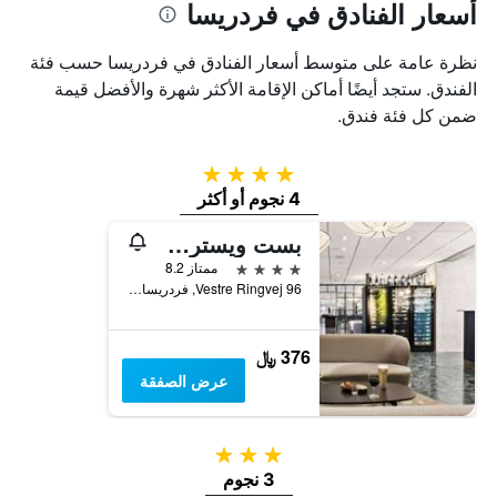
أسعار الفنادق في فردريسا
نظرة عامة على متوسط أسعار الفنادق في فردريسا حسب فئة
الفندق. ستجد أيضًا أماكن الإقامة الأكثر شهرة والأفضل قيمة
ضمن كل فئة فندق.
4 نجوم
4 نجوم أو أكثر
بست ويسترن بلس هوتل فرديشيا
4 نجوم
ممتاز 8.2
Vestre Ringvej 96, فردريسا, منطقة جنوب الدنمارك, الدانمارك
376 ﷼
عرض الصفقة
3 نجوم
3 نجوم