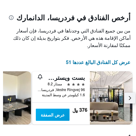
يتضمن
بالنجوم.
يتضمن
المخطط
1
المخطط
أرخص الفنادق في فردريسا، الدانمارك
1
محور
X
محور
من بين جميع الفنادق التي وجدناها في فردريسا، فإن أسعار
Y
الذي
الذي
يعرض
أماكن الإقامة هذه هي الأرخص. فكر بتواريخ بديلة إن كان ذلك
عدد
يعرض
ممكنًا لمقارنة الأسعار.
الأيام
متوسط
قبل
سعر
غرفة
الإقامة
عرض كل الفنادق البالغ عددها 51
في
يتضمن
عطلة
المخطط
بست ويسترن بلس هوتل فرديشيا
نهاية
التالي
1
هذا
4 نجوم
ممتاز 8.2
محور
الأسبوع
Vestre Ringvej 96, فردريسا, منطقة جنوب الدنمارك, الدانمارك
Y
خلال
1.6 كيلومتر عن وسط المدينة
آخر
الذي
3
يعرض
376 ﷼
أيام
متوسط
عرض الصفقة
سعر
غرفة