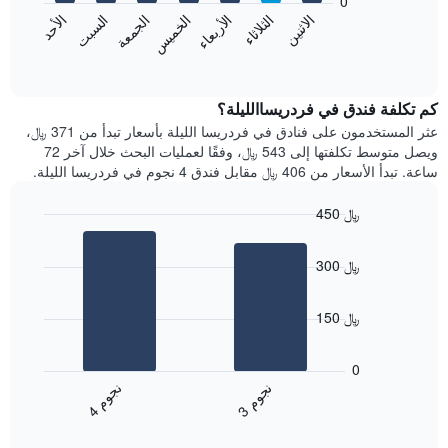
0
الشهور.
الاثنين
الخميس
الأحد
الأربعاء
السبت
الثلاثاء
الجمعة
يتضمن
يعرض
المخطط
المخطط
End
التالي
of
التالي
interactive
1
متوسط
chart
محور
سعر
كم تكلفة فندق في فردريساالليلة؟
Y
غرفة
عثر المستخدمون على فنادق في فردريسا الليلة بأسعار تبدأ من 371 ﷼،
الذي
كل
ويصل متوسط تكلفتها إلى 543 ﷼، وفقًا لعمليات البحث خلال آخر 72
يعرض
يوم
ساعة. تبدأ الأسعار من 406 ﷼ مقابل فندق 4 نجوم في فردريسا الليلة.
متوسط
في
سعر
الأسبوع
450 ﷼
غرفة
يتضمن
Bar
المخطط
Chart
graphic.
chart
1
300 ﷼
with
محور
2
X
bars.
الذي
150 ﷼
يعرض
يعرض
أيام
المخطط
0
الأسبوع.
التالي
ن
م
ن
م
يتضمن
متوسط
3
ج
و
4
ج
و
المخطط
End
سعر
of
التالي
الغرفة
interactive
1