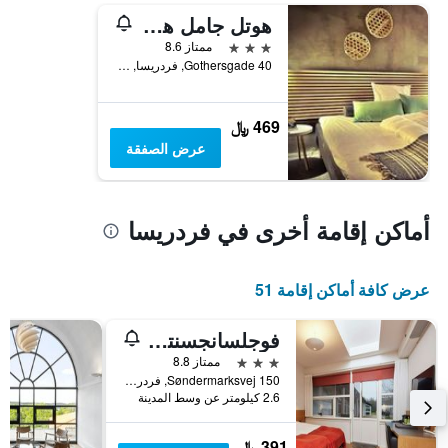
هوتل جامل هفان - جود نايت سليب تايت
3 نجوم
ممتاز 8.6
Gothersgade 40, فردريسا, منطقة جنوب الدنمارك, الدانمارك
469 ﷼
عرض الصفقة
أماكن إقامة أخرى في فردريسا
عرض كافة أماكن إقامة 51
فوجلسانجسنتريت
3 نجوم
ممتاز 8.8
Søndermarksvej 150, فردريسا, منطقة جنوب الدنمارك, الدانمارك
2.6 كيلومتر عن وسط المدينة
391 ﷼